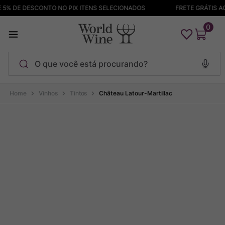
5% DE DESCONTO NO PIX ITENS SELECIONADOS
FRETE GRÁTIS ACI
0
O que você está procurando?
Termos mais buscados
Vinhos
Tintos
Château Latour-Martillac
Maçanita
1
º
Pinot Noir
2
º
Barolo
3
º
Chablis
4
º
Bodega Garzon
5
º
Garzon
6
º
Pacalet
7
º