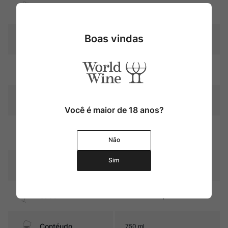
Uva
Cabernet Sauvignon
Boas vindas
Produtor
Château Latour-Martillac
Região
Bordeaux
Pais
França
Você é maior de 18 anos?
Graduação Alcóoli
14,0%
ca
Não
Sim
16 meses em barricas de
Amadurecimento
carvalho (40% novas)
Sabor
Seco e Encorpado
Contéudo
750 ml