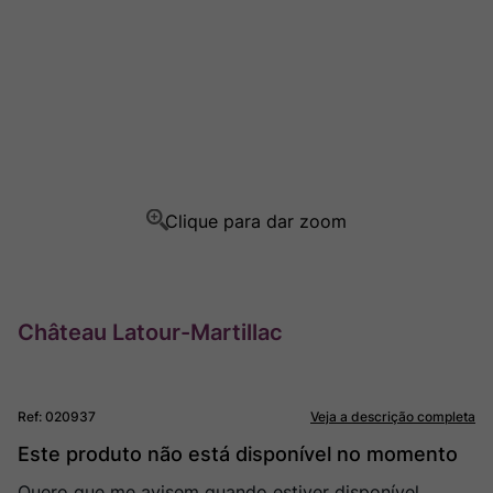
Rocim
8
º
Ver Sacrum
9
º
Champagne
10
º
Château Latour-Martillac
Ref
:
020937
Veja a descrição completa
Este produto não está disponível no momento
Quero que me avisem quando estiver disponível