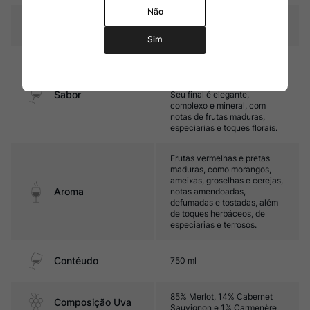
Não
Temperatura
16ºC – 18ºC
Sim
Médio corpo, elegante e
equilibrado, com taninos
aveludados e boa acidez.
Sabor
Seu final é elegante,
complexo e mineral, com
notas de frutas maduras,
especiarias e toques florais.
Frutas vermelhas e pretas
maduras, como morangos,
ameixas, groselhas e cerejas,
Aroma
notas amendoadas,
defumadas e tostadas, além
de toques herbáceos, de
especiarias e terrosos.
Contéudo
750 ml
85% Merlot, 14% Cabernet
Composição Uva
Sauvignon e 1% Carmenère