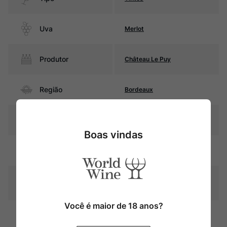
Uva
Merlot
Produtor
Château Le Puy
Região
Bordeaux
Pais
França
Boas vindas
Cor
Rubi intenso
Graduação Alcóoli
13,0%
ca
Você é maior de 18 anos?
24 meses em barricas de
Amadurecimento
carvalho