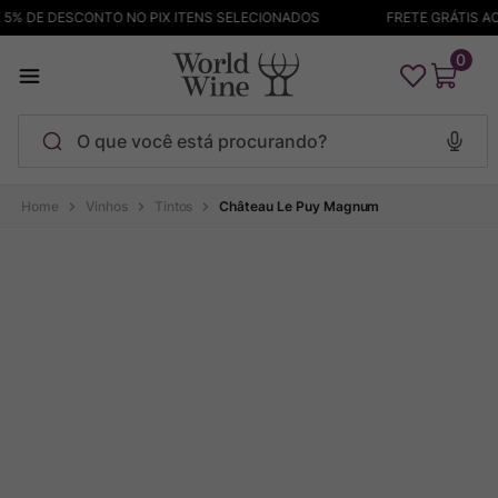
% DE DESCONTO NO PIX ITENS SELECIONADOS
FRETE GRÁTIS ACI
0
O que você está procurando?
Termos mais buscados
Vinhos
Tintos
Château Le Puy Magnum
Maçanita
1
º
Pinot Noir
2
º
Barolo
3
º
Garzon
4
º
Chablis
5
º
Pacalet
6
º
Bodega Garzon
7
º