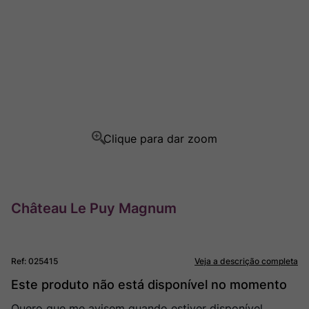
Ver Sacrum
8
º
Rocim
9
º
Champagne
10
º
Château Le Puy Magnum
Ref
:
025415
Veja a descrição completa
Este produto não está disponível no momento
Quero que me avisem quando estiver disponível