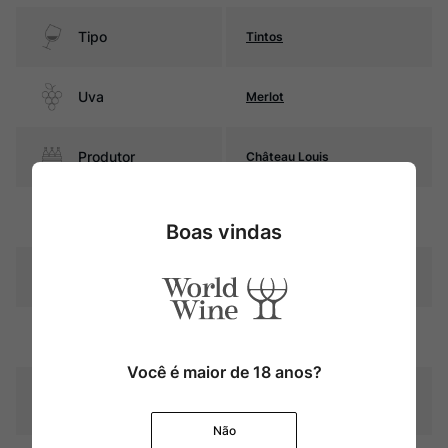
Tipo
Tintos
Uva
Merlot
Produtor
Château Louis
Região
Bordeaux
Boas vindas
Pais
França
Rubi intenso com reflexos
Cor
violáceos
Você é maior de 18 anos?
Graduação Alcóoli
14,0%
ca
Não