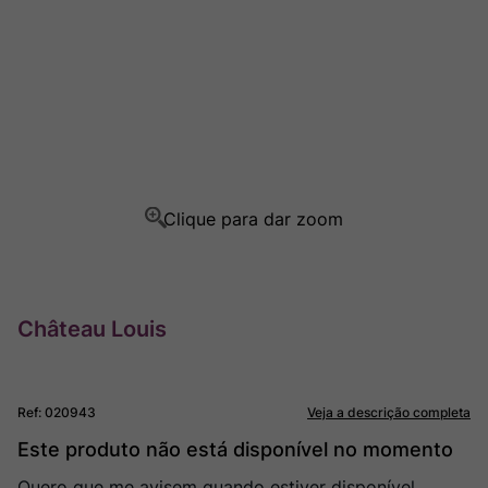
Ver Sacrum
8
º
Champagne
9
º
Rocim
10
º
Château Louis
Ref
:
020943
Veja a descrição completa
Este produto não está disponível no momento
Quero que me avisem quando estiver disponível