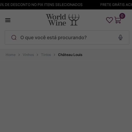
 DE DESCONTO NO PIX ITENS SELECIONADOS
FRETE GRÁTIS ACIM
0
O que você está procurando?
Termos mais buscados
Vinhos
Tintos
Château Louis
Maçanita
1
º
Pinot Noir
2
º
Barolo
3
º
Chablis
4
º
Garzon
5
º
Pacalet
6
º
Bodega Garzon
7
º