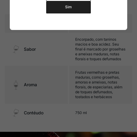
15 a 16 meses em barricas de
Amadurecimento
Sim
carvalho francês
Temperatura
16ºC – 18ºC
Encorpado, com taninos
macios e boa acidez. Seu
Sabor
final é marcado por groselhas
e ameixas maduras, notas
florais e toques defumados
Frutas vermelhas e pretas
maduras, como groselhas,
amoras e ameixas, notas
Aroma
florais, de especiarias, além
de toques defumados,
tostados e herbáceos
Contéudo
750 ml