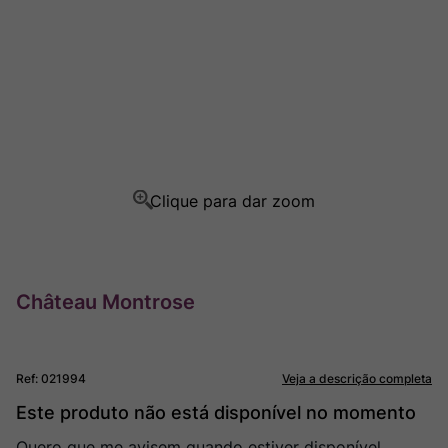
Champagne
8
º
Rocim
9
º
Ver Sacrum
10
º
Château Montrose
Ref
:
021994
Veja a descrição completa
Este produto não está disponível no momento
Quero que me avisem quando estiver disponível