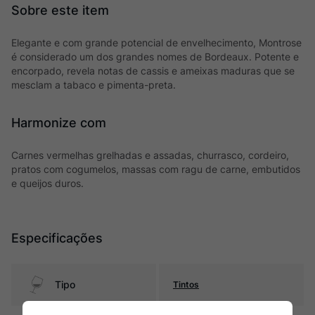
Elegante e com grande potencial de envelhecimento, Montrose
é considerado um dos grandes nomes de Bordeaux. Potente e
encorpado, revela notas de cassis e ameixas maduras que se
mesclam a tabaco e pimenta-preta.
Harmonize com
Carnes vermelhas grelhadas e assadas, churrasco, cordeiro,
pratos com cogumelos, massas com ragu de carne, embutidos
e queijos duros.
Especificações
Tipo
Tintos