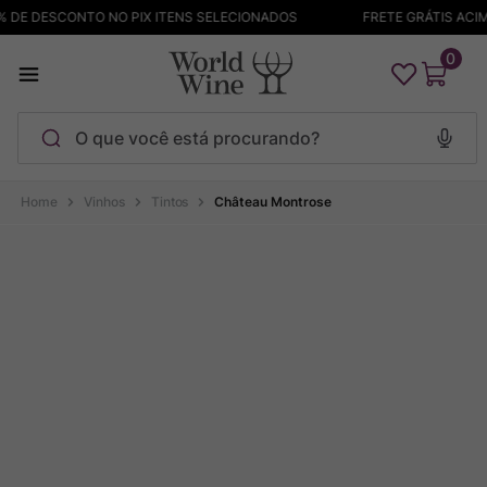
 DE DESCONTO NO PIX ITENS SELECIONADOS
FRETE GRÁTIS ACIMA
0
O que você está procurando?
Termos mais buscados
Vinhos
Tintos
Château Montrose
Maçanita
1
º
Pinot Noir
2
º
Bodega Garzon
3
º
Garzon
4
º
Chablis
5
º
Barolo
6
º
Pacalet
7
º