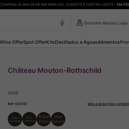
COMPRAS ACIMA DE R$ 699 PARA SUL, SUDESTE E CENTRO-OESTE -
EM IT
Encontre Nossas Lojas
Wine Offer
Spot Offer
Kits
Destilados e Águas
Alimentos
Pro
Château Mouton-Rothschild
2009
Ref
:
020187
Veja a descrição complet