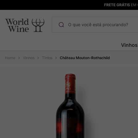
FRETE GRÁTIS
EM 
O que você está procurando?
Termos mais buscados
Vinhos
Maçanita
1
º
Vinhos
Tintos
Château Mouton-Rothschild
Pinot Noir
2
º
Bodega Garzon
3
º
Garzon
4
º
Chablis
5
º
Barolo
6
º
Pacalet
7
º
Champagne
8
º
Rocim
9
º