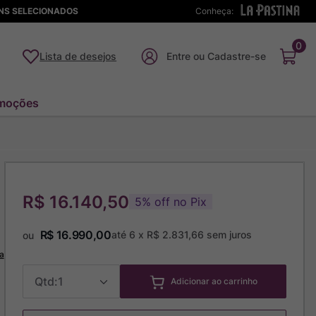
ENS SELECIONADOS
Conheça:
0
Lista de desejos
moções
R$ 16.140,50
5
%
off no Pix
R$
16
.
990
,
00
até
6
x
R$
2
.
831
,
66
sem juros
ou
a
1
Adicionar ao carrinho