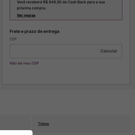
Você receberá R$
849,50
de Cash Back para a sua
próxima compra.
Ver regras
CEP
Não sei meu CEP
Tintos