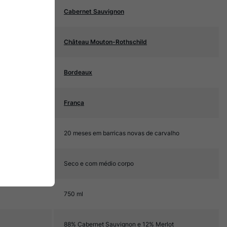
Cabernet Sauvignon
Château Mouton-Rothschild
Bordeaux
França
20 meses em barricas novas de carvalho
Seco e com médio corpo
750 ml
88% Cabernet Sauvignon e 12% Merlot