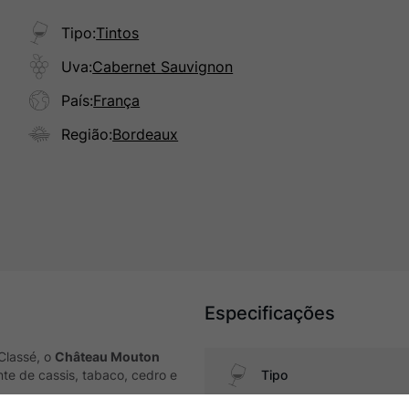
Tipo
:
Tintos
Uva
:
Cabernet Sauvignon
País
:
França
Região
:
Bordeaux
Especificações
Classé, o
Château Mouton
te de cassis, tabaco, cedro e
Tipo