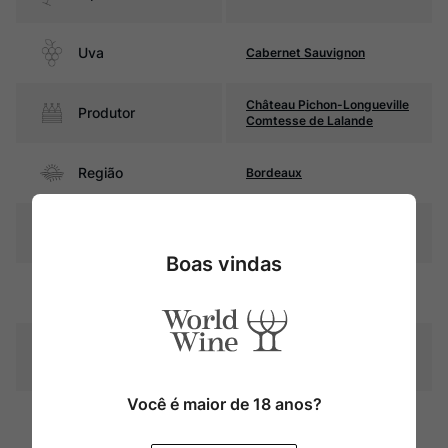
Uva
Cabernet Sauvignon
Château Pichon-Longueville
Produtor
Comtesse de Lalande
Região
Bordeaux
Pais
França
Boas vindas
Rubi intenso com reflexos
Cor
violáceos
Graduação Alcóoli
13,0%
ca
Você é maior de 18 anos?
18 meses em barricas de
Amadurecimento
carvalho (50% novas)