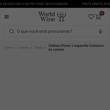
 DE DESCONTO NO PIX ITENS SELECIONADOS
FRETE GRÁTIS ACIMA
0
O que você está procurando?
Termos mais buscados
Château Pichon-Longueville Comtesse
Vinhos
Tintos
de Lalande
Maçanita
1
º
Pinot Noir
2
º
Bodega Garzon
3
º
Garzon
4
º
Chablis
5
º
Barolo
6
º
Pacalet
7
º