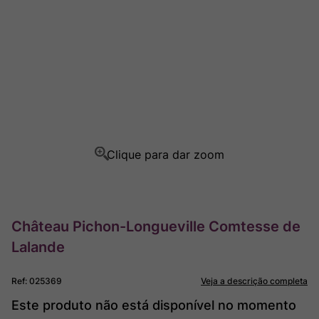
Champagne
8
º
Rocim
9
º
Ver Sacrum
10
º
Château Pichon-Longueville Comtesse de
Lalande
Ref
:
025369
Veja a descrição completa
Este produto não está disponível no momento