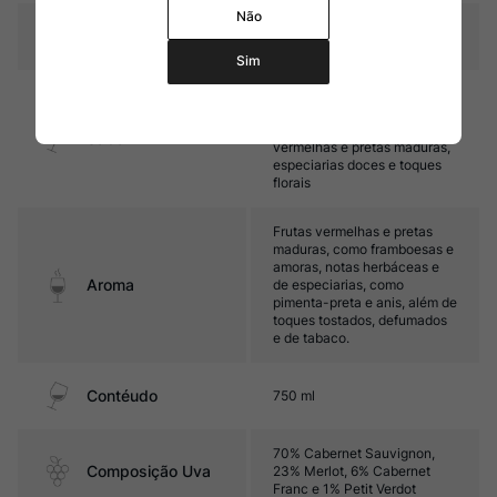
Não
Temperatura
16oC – 18oC
Sim
Médio corpo, com taninos
finos e boa acidez. Seu final
é marcado por frutas
Sabor
vermelhas e pretas maduras,
especiarias doces e toques
florais
Frutas vermelhas e pretas
maduras, como framboesas e
amoras, notas herbáceas e
Aroma
de especiarias, como
pimenta-preta e anis, além de
toques tostados, defumados
e de tabaco.
Contéudo
750 ml
70% Cabernet Sauvignon,
Composição Uva
23% Merlot, 6% Cabernet
Franc e 1% Petit Verdot