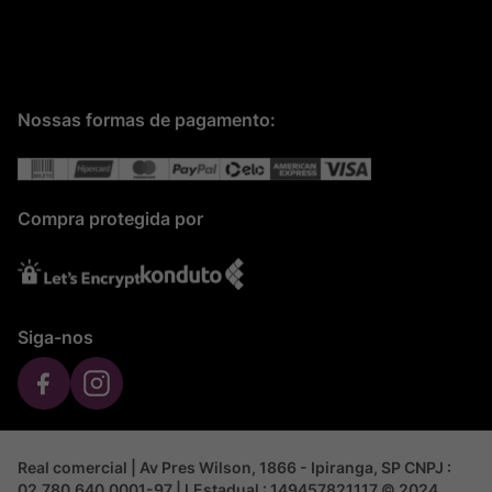
Nossas formas de pagamento:
Compra protegida por
Siga-nos
Real comercial | Av Pres Wilson, 1866 - Ipiranga, SP CNPJ :
02.780.640.0001-97 | I.Estadual : 149457821117 © 2024,