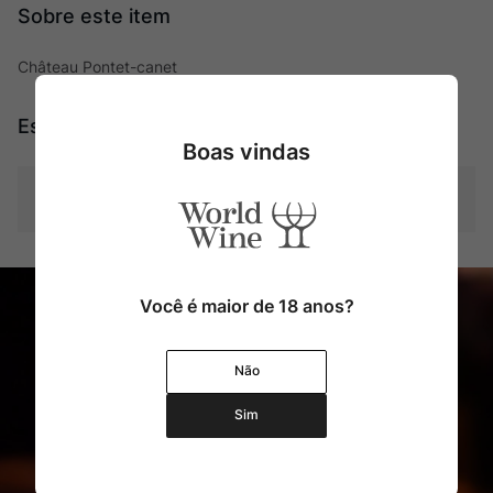
Château Pontet-canet
Especificações
Boas vindas
Tipo
Tintos
Você é maior de 18 anos?
Não
Sim
Cadastre o seu e-mail e receba