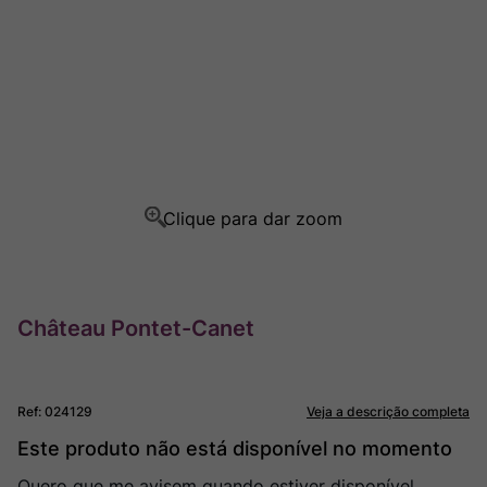
Ver Sacrum
8
º
Rocim
9
º
Champagne
10
º
Château Pontet-Canet
Ref
:
024129
Veja a descrição completa
Este produto não está disponível no momento
Quero que me avisem quando estiver disponível