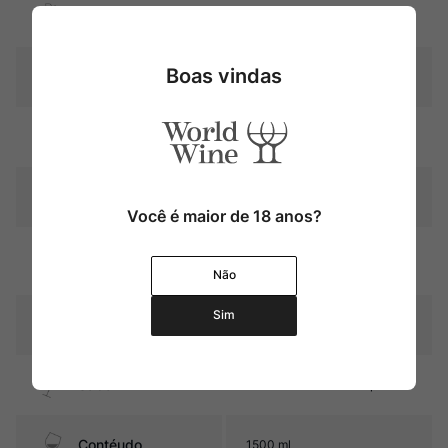
Uva
Merlot
Boas vindas
Produtor
Château Potensac
Região
Bordeaux
Pais
França
Você é maior de 18 anos?
Graduação Alcóoli
14,0%
ca
Não
Sim
14 a 16 meses em barricas de
Amadurecimento
carvalho (30% novas)
Sabor
Seco e com médio corpo
Contéudo
1500 ml