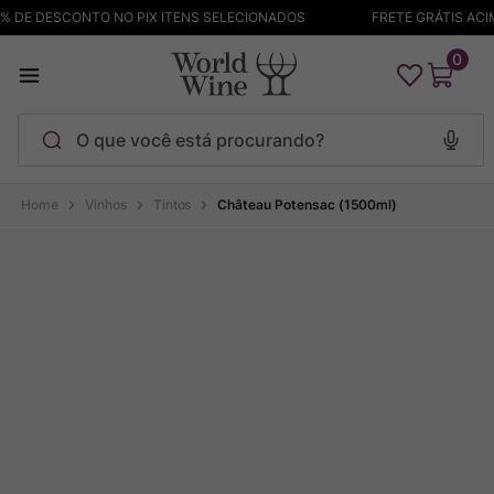
 DE DESCONTO NO PIX ITENS SELECIONADOS
FRETE GRÁTIS ACIMA
0
O que você está procurando?
Termos mais buscados
Vinhos
Tintos
Château Potensac (1500ml)
Maçanita
1
º
Bodega Garzon
2
º
Pinot Noir
3
º
Barolo
4
º
Pacalet
5
º
Garzon
6
º
Chablis
7
º