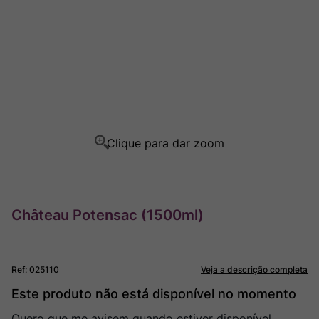
Champagne
8
º
Rocim
9
º
Ver Sacrum
10
º
Château Potensac (1500ml)
Ref
:
025110
Veja a descrição completa
Este produto não está disponível no momento
Quero que me avisem quando estiver disponível