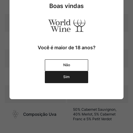
Boas vindas
Uva
Cabernet Sauvignon
Produtor
Château Poujeaux
Região
Bordeaux
Você é maior de 18 anos?
Pais
França
Não
12 meses em barricas de
Amadurecimento
Sim
carvalho (40% novas)
Sabor
Seco e com médio corpo
50% Cabernet Sauvignon,
Composição Uva
40% Merlot, 5% Cabernet
Franc e 5% Petit Verdot