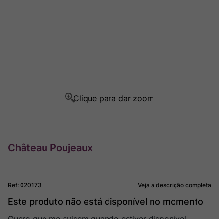
Champagne
8
º
Rocim
9
º
Ver Sacrum
10
º
Château Poujeaux
Ref
:
020173
Veja a descrição completa
Este produto não está disponível no momento
Quero que me avisem quando estiver disponível