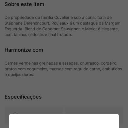
De propriedade da família Cuvelier e sob a consultoria de
Stéphane Derenoncourt, Poujeaux é um destaque da Margem
Esquerda. Blend de Cabernet Sauvignon e Merlot é elegante,
com taninos sedosos e final frutado.
Harmonize com
Carnes vermelhas grelhadas e assadas, churrasco, cordeiro,
pratos com cogumelos, massas com ragu de carne, embutidos
e queijos duros.
Especificações
Tipo
Tintos