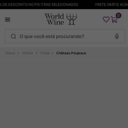
 DE DESCONTO NO PIX ITENS SELECIONADOS
FRETE GRÁTIS ACIMA
0
O que você está procurando?
Termos mais buscados
Vinhos
Tintos
Château Poujeaux
Maçanita
1
º
Pinot Noir
2
º
Bodega Garzon
3
º
Garzon
4
º
Chablis
5
º
Barolo
6
º
Pacalet
7
º