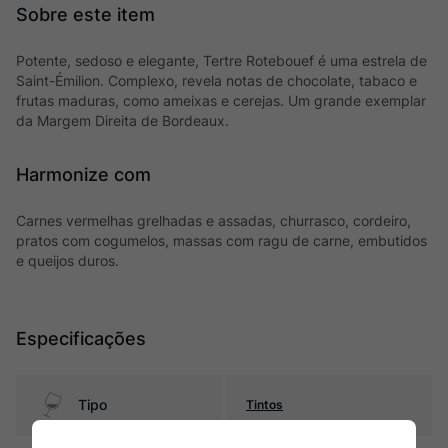
Potente, sedoso e elegante, Tertre Rotebouef é uma estrela de
Saint-Émilion. Complexo, revela notas de chocolate, tabaco e
frutas maduras, como ameixas e cerejas. Um grande exemplar
da Margem Direita de Bordeaux.
Harmonize com
Carnes vermelhas grelhadas e assadas, churrasco, cordeiro,
pratos com cogumelos, massas com ragu de carne, embutidos
e queijos duros.
Especificações
Tipo
Tintos