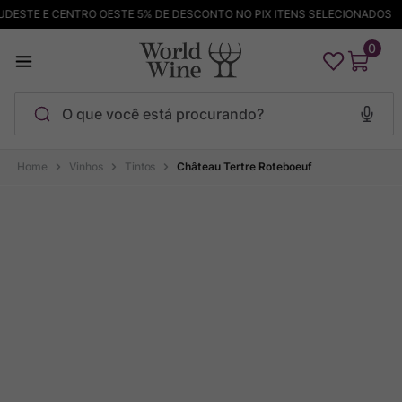
ESTE E CENTRO OESTE 5% DE DESCONTO NO PIX ITENS SELECIONADOS
0
O que você está procurando?
Termos mais buscados
Vinhos
Tintos
Château Tertre Roteboeuf
Maçanita
1
º
Pinot Noir
2
º
Bodega Garzon
3
º
Garzon
4
º
Chablis
5
º
Barolo
6
º
Pacalet
7
º