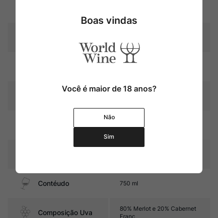
Uva
Merlot
Boas vindas
Produtor
Château Tertre Roteboeuf
Região
Bordeaux
Você é maior de 18 anos?
Pais
França
Não
18 a 24 meses em barricas
Amadurecimento
novas de carvalho
Sim
Sabor
Seco e Médio
Contéudo
750 ml
80% Merlot e 20% Cabernet
Composição Uva
Franc