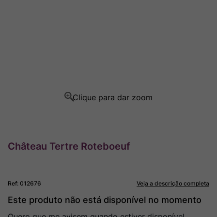
Champagne
8
º
Rocim
9
º
Ver Sacrum
10
º
Château Tertre Roteboeuf
Ref
:
012676
Veja a descrição completa
Este produto não está disponível no momento
Quero que me avisem quando estiver disponível