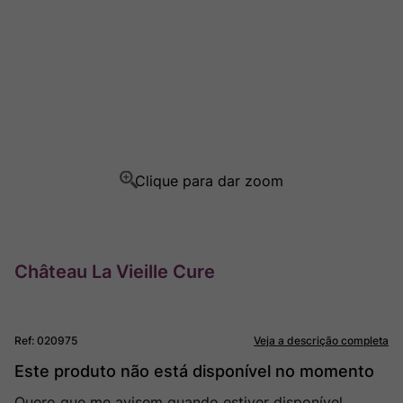
Rocim
8
º
Ver Sacrum
9
º
Champagne
10
º
Château La Vieille Cure
Ref
:
020975
Veja a descrição completa
Este produto não está disponível no momento
Quero que me avisem quando estiver disponível