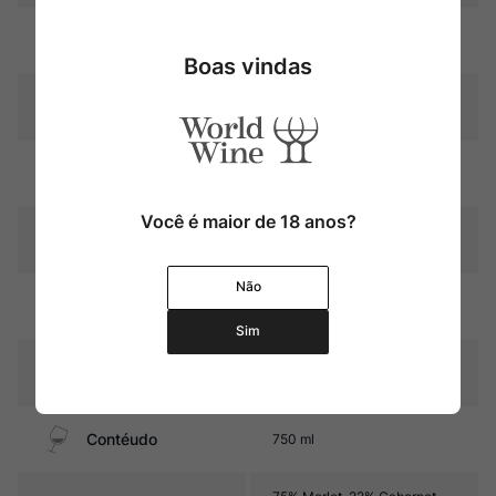
Uva
Merlot
Boas vindas
Produtor
Château La Vieille Cure
Região
Bordeaux
Você é maior de 18 anos?
Pais
França
Não
18 meses em barricas de
Amadurecimento
carvalho
Sim
Sabor
Seco e Encorpado
Contéudo
750 ml