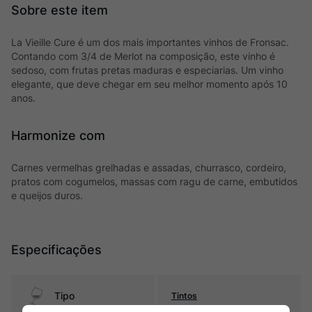
La Vieille Cure é um dos mais importantes vinhos de Fronsac.
Contando com 3/4 de Merlot na composição, este vinho é
sedoso, com frutas pretas maduras e especiarias. Um vinho
elegante, que deve chegar em seu melhor momento após 10
anos.
Harmonize com
Carnes vermelhas grelhadas e assadas, churrasco, cordeiro,
pratos com cogumelos, massas com ragu de carne, embutidos
e queijos duros.
Especificações
Tipo
Tintos