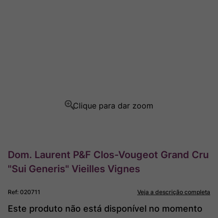
Rocim
8
º
Ver Sacrum
9
º
Champagne
10
º
Dom. Laurent P&F Clos-Vougeot Grand Cru
"Sui Generis" Vieilles Vignes
Ref
:
020711
Veja a descrição completa
Este produto não está disponível no momento