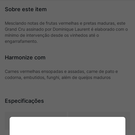
Mesclando notas de frutas vermelhas e pretas maduras, este
Grand Cru assinado por Dominique Laurent é elaborado com o
mínimo de intervenção desde os vinhedos até o
engarrafamento.
Harmonize com
Carnes vermelhas ensopadas e assadas, carne de pato e
codorna, embutidos, funghi, além de queijos maduros
Especificações
Tipo
Tintos