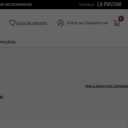
ENS SELECIONADOS
Conheça:
0
Lista de desejos
moções
Veja a descrição completa
to