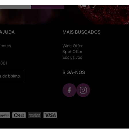
Cadastrar
 AJUDA
MAIS BUSCADOS
uentes
Wine Offer
Spot Offer
Exclusivos
8881
SIGA-NOS
a do boleto