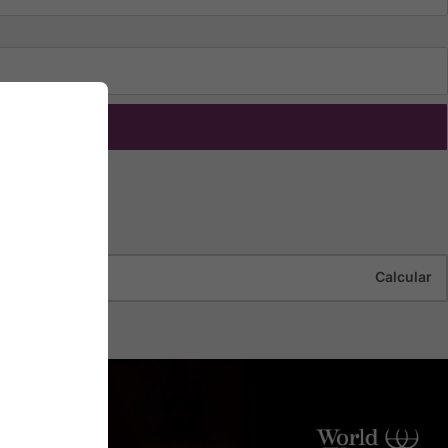
nviar