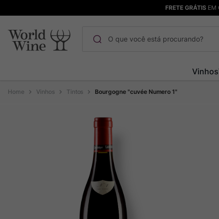
FRETE GRÁTIS
EM 
O que você está procurando?
Termos mais buscados
Vinhos
Maçanita
1
º
Vinhos
Tintos
Bourgogne "cuvée Numero 1"
Bodega Garzon
2
º
Pinot Noir
3
º
Barolo
4
º
Pacalet
5
º
Garzon
6
º
Chablis
7
º
Champagne
8
º
Rocim
9
º