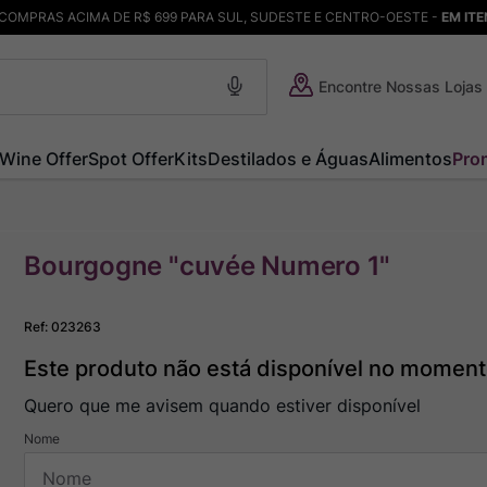
COMPRAS ACIMA DE R$ 699 PARA SUL, SUDESTE E CENTRO-OESTE -
EM IT
Encontre Nossas Lojas
Wine Offer
Spot Offer
Kits
Destilados e Águas
Alimentos
Pro
Bourgogne "cuvée Numero 1"
Ref
:
023263
Este produto não está disponível no momen
Quero que me avisem quando estiver disponível