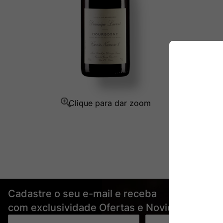
Ver Sacrum
10
º
Cadastre o seu e-mail e receba
com exclusividade Ofertas e Novidades