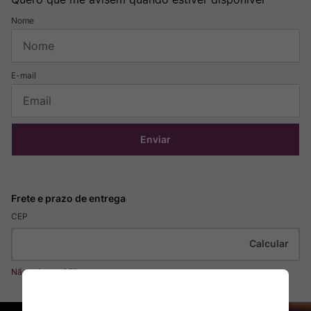
Enviar
CEP
Não sei meu CEP