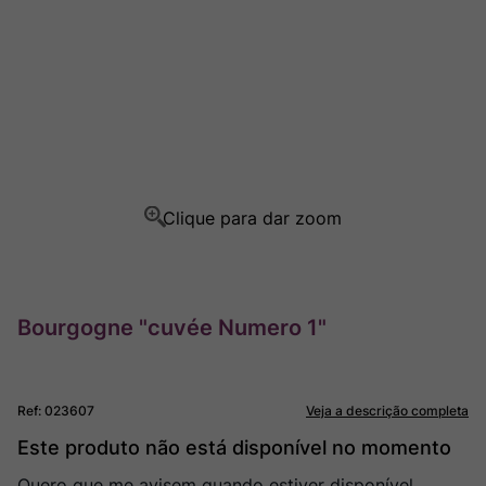
Rocim
8
º
Ver Sacrum
9
º
Champagne
10
º
Bourgogne "cuvée Numero 1"
Ref
:
023607
Veja a descrição completa
Este produto não está disponível no momento
Quero que me avisem quando estiver disponível