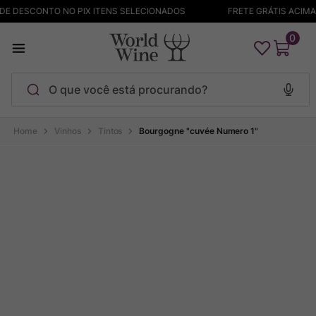
DE DESCONTO NO PIX ITENS SELECIONADOS
FRETE GRÁTIS ACIMA 
0
O que você está procurando?
Termos mais buscados
Vinhos
Tintos
Bourgogne "cuvée Numero 1"
Maçanita
1
º
Pinot Noir
2
º
Barolo
3
º
Chablis
4
º
Bodega Garzon
5
º
Garzon
6
º
Pacalet
7
º