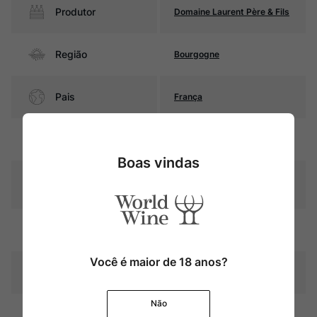
Produtor
Domaine Laurent Père & Fils
Região
Bourgogne
Pais
França
Rubi intenso com reflexos
Cor
violáceos
Boas vindas
Graduação Alcóoli
13,0%
ca
18 meses em barricas de
Amadurecimento
carvalho
Você é maior de 18 anos?
Temperatura
15ºC – 17ºC
Não
Médio corpo, com taninos