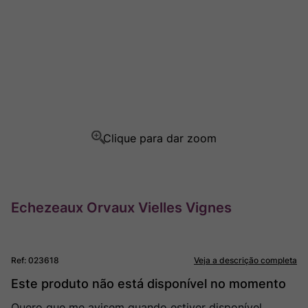
Ver Sacrum
8
º
Rocim
9
º
Champagne
10
º
Echezeaux Orvaux Vielles Vignes
Ref
:
023618
Veja a descrição completa
Este produto não está disponível no momento
Quero que me avisem quando estiver disponível