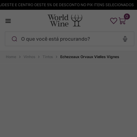
DESTE E CENTRO OESTE 5% DE DESCONTO NO PIX ITENS SELECIONADOS
0
O que você está procurando?
Termos mais buscados
Vinhos
Tintos
Echezeaux Orvaux Vielles Vignes
Maçanita
1
º
Pinot Noir
2
º
Barolo
3
º
Garzon
4
º
Chablis
5
º
Bodega Garzon
6
º
Pacalet
7
º