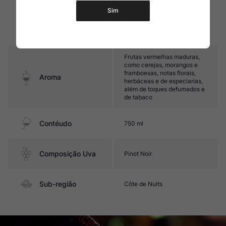
firmes e ótima acidez. Seu
final de boca apresenta notas
Sim
Sabor
de frutas vermelhas maduras,
notas herbáceas e toques
defumados
Frutas vermelhas maduras,
como cerejas, morangos e
framboesas, notas florais,
Aroma
herbáceas e de especiarias,
além de toques defumados e
de tabaco
Contéudo
750 ml
Composição Uva
Pinot Noir
Sub-região
Côte de Nuits