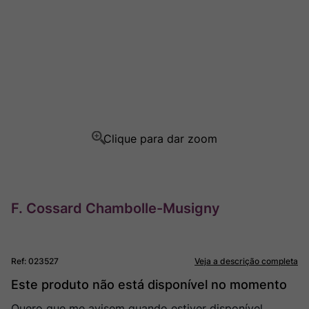
Champagne
8
º
Rocim
9
º
Ver Sacrum
10
º
F. Cossard Chambolle-Musigny
Ref
:
023527
Veja a descrição completa
Este produto não está disponível no momento
Quero que me avisem quando estiver disponível