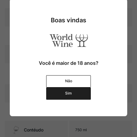
Produtor
Frédéric Cossard
Boas vindas
Região
Bourgogne
Pais
França
Você é maior de 18 anos?
Graduação Alcóoli
12,5%
ca
Não
14 meses em barricas de
Amadurecimento
Sim
carvalho francês
Sabor
Seco e Médio
Contéudo
750 ml