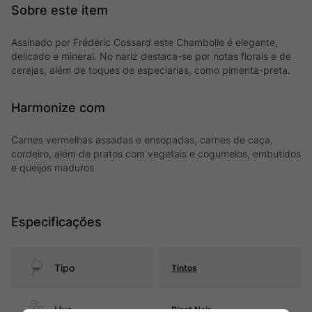
Assinado por Frédéric Cossard este Chambolle é elegante,
delicado e mineral. No nariz destaca-se por notas florais e de
cerejas, além de toques de especiarias, como pimenta-preta.
Harmonize com
Carnes vermelhas assadas e ensopadas, carnes de caça,
cordeiro, além de pratos com vegetais e cogumelos, embutidos
e queijos maduros
Especificações
Tipo
Tintos
Uva
Pinot Noir