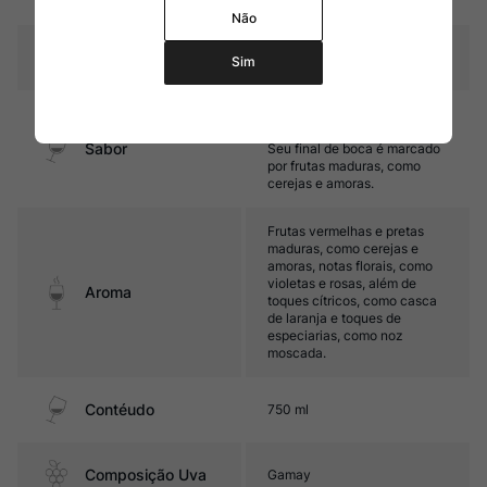
carvalho
Não
Temperatura
15oC – 17oC
Sim
Médio corpo, com taninos
aveludados e boa acidez.
Sabor
Seu final de boca é marcado
por frutas maduras, como
cerejas e amoras.
Frutas vermelhas e pretas
maduras, como cerejas e
amoras, notas florais, como
violetas e rosas, além de
Aroma
toques cítricos, como casca
de laranja e toques de
especiarias, como noz
moscada.
Contéudo
750 ml
Composição Uva
Gamay