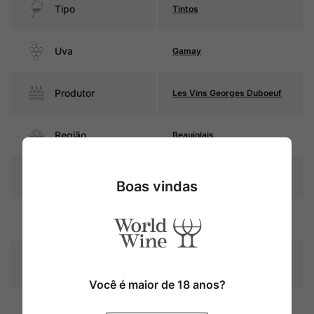
Tipo
Tintos
Uva
Gamay
Produtor
Les Vins Georges Duboeuf
Região
Beaujolais
Pais
França
Boas vindas
Rubi intenso com reflexos
Cor
púrpura
Graduação Alcóoli
13,5%
ca
Você é maior de 18 anos?
Fermentação em foudres de
Amadurecimento