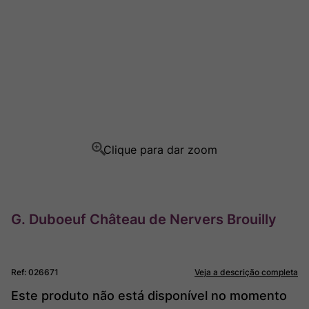
Champagne
8
º
Rocim
9
º
Ver Sacrum
10
º
G. Duboeuf Château de Nervers Brouilly
Ref
:
026671
Veja a descrição completa
Este produto não está disponível no momento