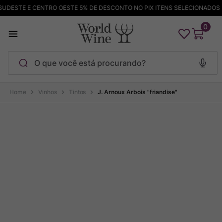
DESTE E CENTRO OESTE 5% DE DESCONTO NO PIX ITENS SELECIONADOS
0
O que você está procurando?
Termos mais buscados
Vinhos
Tintos
J. Arnoux Arbois "friandise"
Maçanita
1
º
Pinot Noir
2
º
Bodega Garzon
3
º
Garzon
4
º
Chablis
5
º
Barolo
6
º
Pacalet
7
º