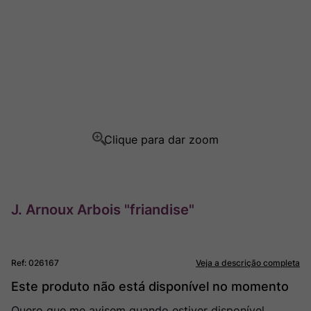
Champagne
8
º
Rocim
9
º
Ver Sacrum
10
º
J. Arnoux Arbois "friandise"
Ref
:
026167
Veja a descrição completa
Este produto não está disponível no momento
Quero que me avisem quando estiver disponível