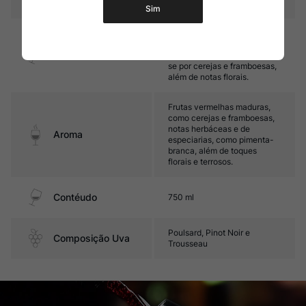
Sim
Médio corpo, com taninos
finos e ótimo frescor. Seu
Sabor
final é frutado, destacando-
se por cerejas e framboesas,
além de notas florais.
Frutas vermelhas maduras,
como cerejas e framboesas,
notas herbáceas e de
Aroma
especiarias, como pimenta-
branca, além de toques
florais e terrosos.
Contéudo
750 ml
Poulsard, Pinot Noir e
Composição Uva
Trousseau