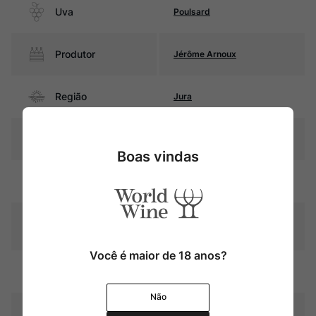
Uva
Poulsard
Produtor
Jérôme Arnoux
Região
Jura
Pais
França
Boas vindas
Cor
Rubi intenso
Graduação Alcóoli
13%
ca
Você é maior de 18 anos?
3 meses em barris de
Amadurecimento
carvalho
Não
Temperatura
15ºC-17ºC