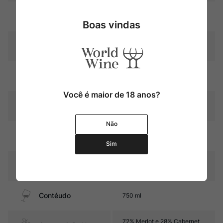
Uva
Merlot
Boas vindas
Produtor
Château Montrose
Região
Bordeaux
Você é maior de 18 anos?
Pais
França
Não
12 meses em barricas de
Amadurecimento
carvalho (30% novas)
Sim
Sabor
Seco e Encorpado
Contéudo
750 ml
72% Merlot e 28% Cabernet