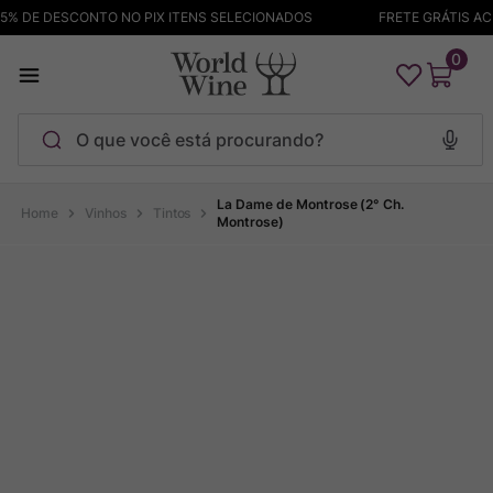
% DE DESCONTO NO PIX ITENS SELECIONADOS
FRETE GRÁTIS ACIM
0
O que você está procurando?
Termos mais buscados
La Dame de Montrose (2° Ch.
Vinhos
Tintos
Montrose)
Maçanita
1
º
Pinot Noir
2
º
Bodega Garzon
3
º
Garzon
4
º
Chablis
5
º
Barolo
6
º
Pacalet
7
º