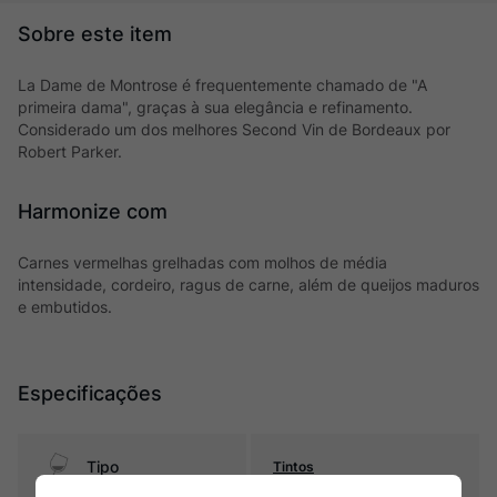
La Dame de Montrose é frequentemente chamado de "A
primeira dama", graças à sua elegância e refinamento.
Considerado um dos melhores Second Vin de Bordeaux por
Robert Parker.
Harmonize com
Carnes vermelhas grelhadas com molhos de média
intensidade, cordeiro, ragus de carne, além de queijos maduros
e embutidos.
Especificações
Tipo
Tintos