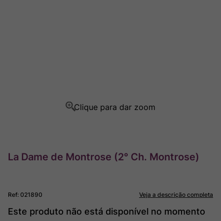
Champagne
8
º
Rocim
9
º
Ver Sacrum
10
º
La Dame de Montrose (2° Ch. Montrose)
Ref
:
021890
Veja a descrição completa
Este produto não está disponível no momento