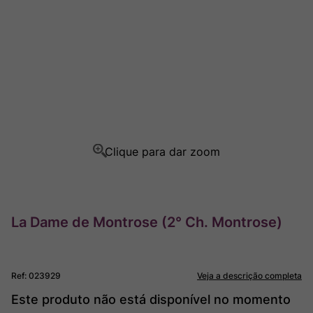
Champagne
8
º
Rocim
9
º
Ver Sacrum
10
º
La Dame de Montrose (2° Ch. Montrose)
Ref
:
023929
Veja a descrição completa
Este produto não está disponível no momento