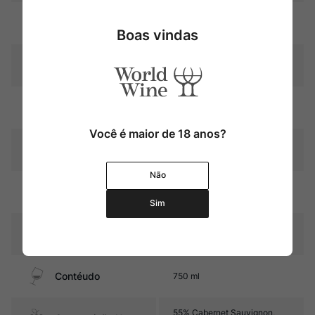
Uva
Cabernet Sauvignon
Boas vindas
Produtor
Château Montrose
Região
Bordeaux
Você é maior de 18 anos?
Pais
França
Não
12 meses em barricas de
Amadurecimento
carvalho (30% novas)
Sim
Sabor
Seco e Encorpado
Contéudo
750 ml
55% Cabernet Sauvignon,