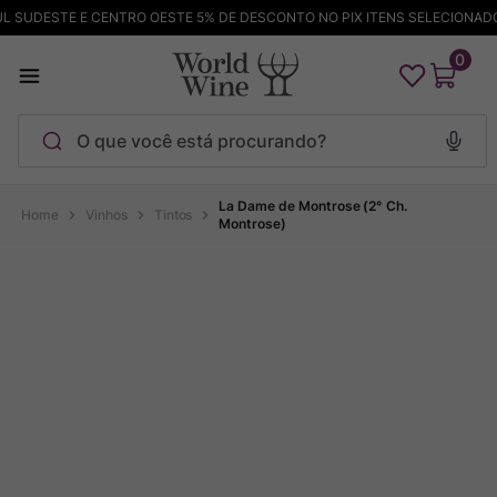
 SUDESTE E CENTRO OESTE 5% DE DESCONTO NO PIX ITENS SELECIONADOS
0
O que você está procurando?
Termos mais buscados
La Dame de Montrose (2° Ch.
Vinhos
Tintos
Montrose)
Maçanita
1
º
Pinot Noir
2
º
Bodega Garzon
3
º
Garzon
4
º
Chablis
5
º
Barolo
6
º
Pacalet
7
º