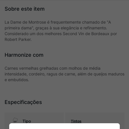
La Dame de Montrose é frequentemente chamado de "A
primeira dama", graças à sua elegância e refinamento.
Considerado um dos melhores Second Vin de Bordeaux por
Robert Parker.
Harmonize com
Carnes vermelhas grelhadas com molhos de média
intensidade, cordeiro, ragus de carne, além de queijos maduros
e embutidos.
Especificações
Tipo
Tintos