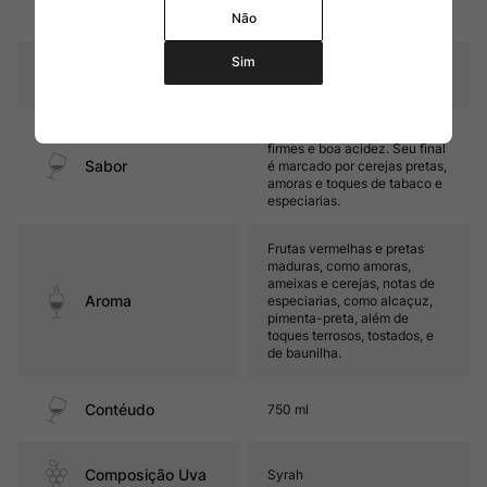
Amadurecimento
de carvalho e 15% em
tanques de cimento
Não
Sim
Temperatura
16ºC – 18ºC
Encorpado, com taninos
firmes e boa acidez. Seu final
Sabor
é marcado por cerejas pretas,
amoras e toques de tabaco e
especiarias.
Frutas vermelhas e pretas
maduras, como amoras,
ameixas e cerejas, notas de
Aroma
especiarias, como alcaçuz,
pimenta-preta, além de
toques terrosos, tostados, e
de baunilha.
Contéudo
750 ml
Composição Uva
Syrah