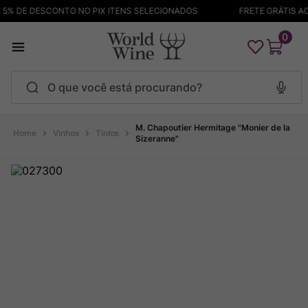
% DE DESCONTO NO PIX ITENS SELECIONADOS
FRETE GRÁTIS ACI
0
O que você está procurando?
Termos mais buscados
M. Chapoutier Hermitage "Monier de la
Vinhos
Tintos
Sizeranne"
Maçanita
1
º
Pinot Noir
2
º
Barolo
3
º
Garzon
4
º
Chablis
5
º
Bodega Garzon
6
º
Pacalet
7
º