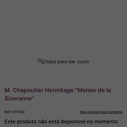
Ver Sacrum
8
º
Rocim
9
º
Champagne
10
º
M. Chapoutier Hermitage "Monier de la
Sizeranne"
Ref
:
027300
Veja a descrição completa
Este produto não está disponível no momento