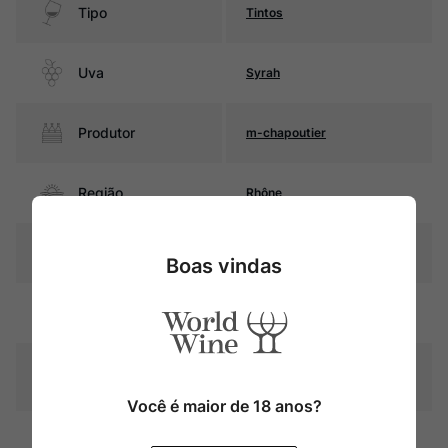
Tipo
Tintos
Uva
Syrah
Produtor
m-chapoutier
Região
Rhône
Pais
França
Boas vindas
Rubi intenso com reflexos
Cor
violáceos
Graduação Alcóoli
14%
ca
Você é maior de 18 anos?
18 meses, 85 % em barricas