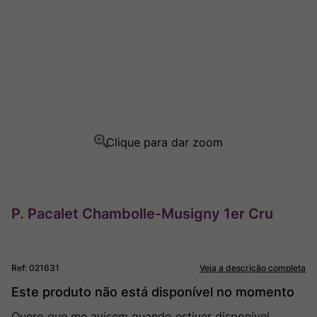
Ver Sacrum
8
º
Champagne
9
º
Rocim
10
º
P. Pacalet Chambolle-Musigny 1er Cru
Ref
:
021631
Veja a descrição completa
Este produto não está disponível no momento
Quero que me avisem quando estiver disponível