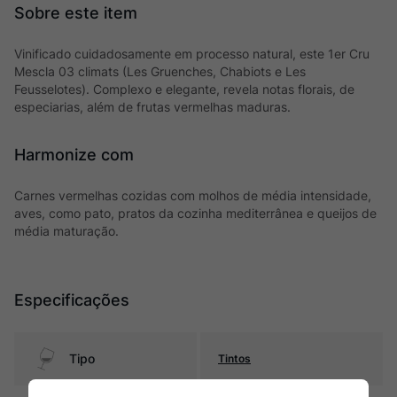
Vinificado cuidadosamente em processo natural, este 1er Cru
Mescla 03 climats (Les Gruenches, Chabiots e Les
Feusselotes). Complexo e elegante, revela notas florais, de
especiarias, além de frutas vermelhas maduras.
Harmonize com
Carnes vermelhas cozidas com molhos de média intensidade,
aves, como pato, pratos da cozinha mediterrânea e queijos de
média maturação.
Especificações
Tipo
Tintos