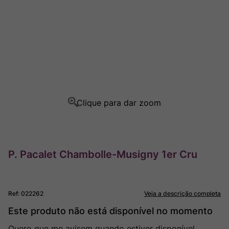
Champagne
8
º
Rocim
9
º
Ver Sacrum
10
º
P. Pacalet Chambolle-Musigny 1er Cru
Ref
:
022262
Veja a descrição completa
Este produto não está disponível no momento
Quero que me avisem quando estiver disponível