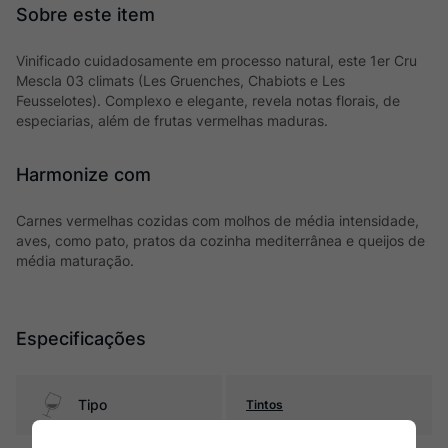
Vinificado cuidadosamente em processo natural, este 1er Cru
Mescla 03 climats (Les Gruenches, Chabiots e Les
Feusselotes). Complexo e elegante, revela notas florais, de
especiarias, além de frutas vermelhas maduras.
Harmonize com
Carnes vermelhas cozidas com molhos de média intensidade,
aves, como pato, pratos da cozinha mediterrânea e queijos de
média maturação.
Especificações
Tipo
Tintos