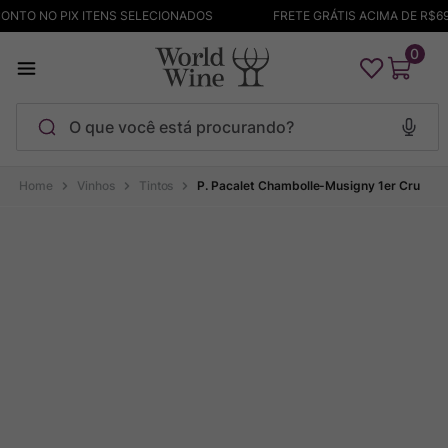
ONTO NO PIX ITENS SELECIONADOS
FRETE GRÁTIS ACIMA DE R$69
0
O que você está procurando?
Termos mais buscados
Vinhos
Tintos
P. Pacalet Chambolle-Musigny 1er Cru
Maçanita
1
º
Pinot Noir
2
º
Bodega Garzon
3
º
Garzon
4
º
Chablis
5
º
Barolo
6
º
Pacalet
7
º