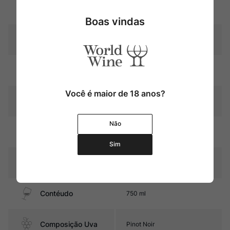
Uva
Pinot Noir
Boas vindas
Produtor
Philippe Pacalet
Região
Bourgogne
Você é maior de 18 anos?
Pais
França
Não
15 meses em barris de
Amadurecimento
carvalho
Sim
Sabor
Seco e Médio
Contéudo
750 ml
Composição Uva
Pinot Noir