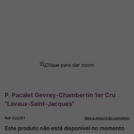
Rocim
8
º
Ver Sacrum
9
º
Champagne
10
º
P. Pacalet Gevrey-Chambertin 1er Cru
"Lavaux-Saint-Jacques"
Ref
:
022261
Veja a descrição completa
Este produto não está disponível no momento