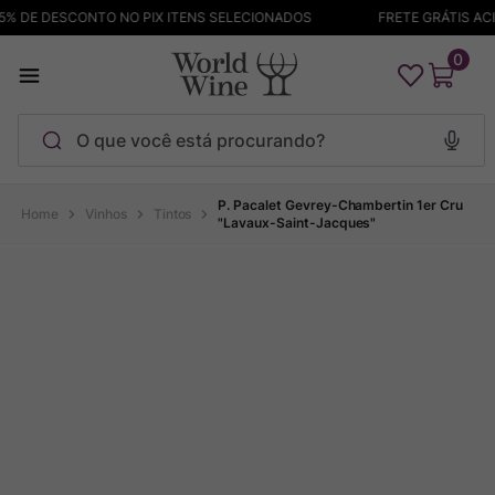
% DE DESCONTO NO PIX ITENS SELECIONADOS
FRETE GRÁTIS ACIM
0
O que você está procurando?
Termos mais buscados
P. Pacalet Gevrey-Chambertin 1er Cru
Vinhos
Tintos
"Lavaux-Saint-Jacques"
Maçanita
1
º
Pinot Noir
2
º
Barolo
3
º
Chablis
4
º
Bodega Garzon
5
º
Garzon
6
º
Pacalet
7
º