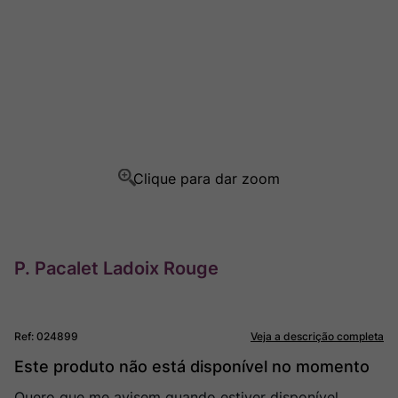
Rocim
8
º
Ver Sacrum
9
º
Champagne
10
º
P. Pacalet Ladoix Rouge
Ref
:
024899
Veja a descrição completa
Este produto não está disponível no momento
Quero que me avisem quando estiver disponível