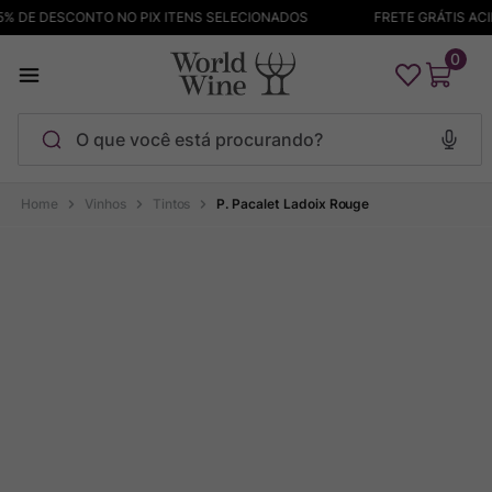
 DE DESCONTO NO PIX ITENS SELECIONADOS
FRETE GRÁTIS ACIM
0
O que você está procurando?
Termos mais buscados
Vinhos
Tintos
P. Pacalet Ladoix Rouge
Maçanita
1
º
Pinot Noir
2
º
Barolo
3
º
Chablis
4
º
Bodega Garzon
5
º
Garzon
6
º
Pacalet
7
º