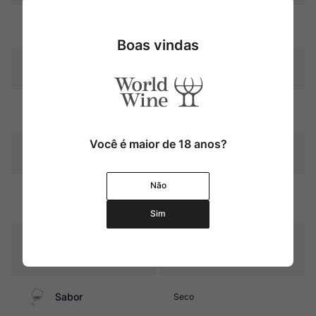
Uva
Pinot Noir
Boas vindas
Produtor
Philippe Pacalet
Região
Bourgogne
Você é maior de 18 anos?
Pais
França
Não
Graduação Alcóoli
13,0%
ca
Sim
12 meses em barricas de
Amadurecimento
carvalho e 3 meses em
foudres
Sabor
Seco