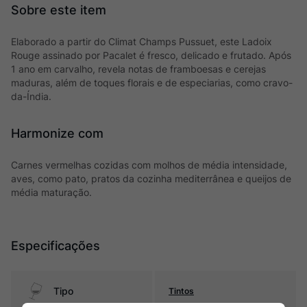
Elaborado a partir do Climat Champs Pussuet, este Ladoix
Rouge assinado por Pacalet é fresco, delicado e frutado. Após
1 ano em carvalho, revela notas de framboesas e cerejas
maduras, além de toques florais e de especiarias, como cravo-
da-Índia.
Harmonize com
Carnes vermelhas cozidas com molhos de média intensidade,
aves, como pato, pratos da cozinha mediterrânea e queijos de
média maturação.
Especificações
Tipo
Tintos