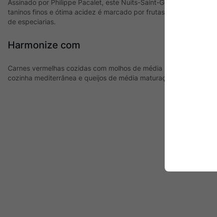
Assinado por Philippe Pacalet, este Nuits-Saint-Georges é maduro
taninos finos e ótima acidez é marcado por frutas vermelhas mad
de especiarias.
Harmonize com
Carnes vermelhas cozidas com molhos de média intensidade, ave
cozinha mediterrânea e queijos de média maturação.