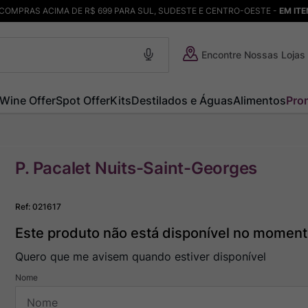
COMPRAS ACIMA DE R$ 699 PARA SUL, SUDESTE E CENTRO-OESTE -
EM IT
Encontre Nossas Lojas
Wine Offer
Spot Offer
Kits
Destilados e Águas
Alimentos
Pro
P. Pacalet Nuits-Saint-Georges
Ref
:
021617
Este produto não está disponível no momen
Quero que me avisem quando estiver disponível