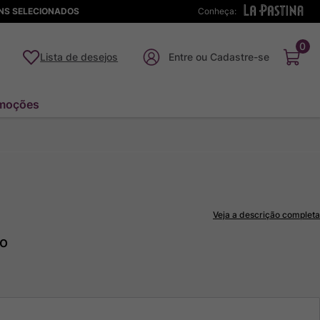
ENS SELECIONADOS
Conheça:
0
Lista de desejos
moções
Veja a descrição completa
to