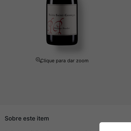
Champagne
10
º