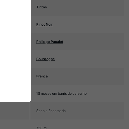
Tintos
Pinot Noir
Philippe Pacalet
Bourgogne
França
18 meses em barris de carvalho
Seco e Encorpado
750 ml