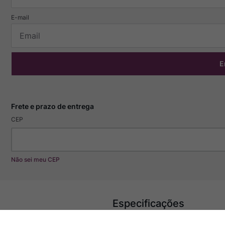
E
CEP
Não sei meu CEP
Especificações