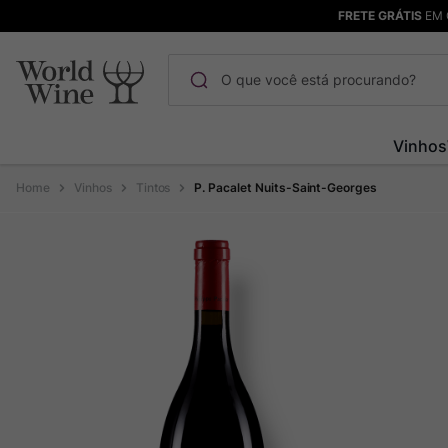
FRETE GRÁTIS
EM 
O que você está procurando?
Termos mais buscados
Vinhos
Maçanita
1
º
Vinhos
Tintos
P. Pacalet Nuits-Saint-Georges
Pinot Noir
2
º
Barolo
3
º
Garzon
4
º
Chablis
5
º
Bodega Garzon
6
º
Pacalet
7
º
Ver Sacrum
8
º
Rocim
9
º