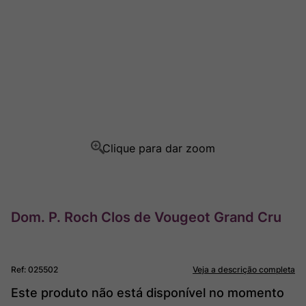
Rocim
8
º
Ver Sacrum
9
º
Champagne
10
º
Dom. P. Roch Clos de Vougeot Grand Cru
Ref
:
025502
Veja a descrição completa
Este produto não está disponível no momento