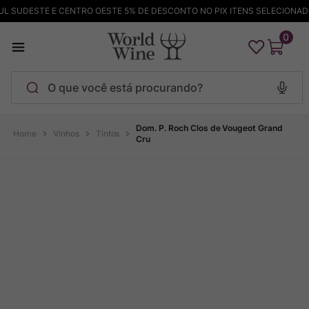
 SUDESTE E CENTRO OESTE 5% DE DESCONTO NO PIX ITENS SELECIONADOS
0
O que você está procurando?
Termos mais buscados
Dom. P. Roch Clos de Vougeot Grand
Vinhos
Tintos
Cru
Maçanita
1
º
Pinot Noir
2
º
Barolo
3
º
Chablis
4
º
Bodega Garzon
5
º
Garzon
6
º
Pacalet
7
º