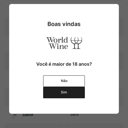
Uva
Pinot Noir
Boas vindas
Produtor
Domaine Prieure Roch
Região
Bourgogne
Pais
França
Você é maior de 18 anos?
Graduação Alcóoli
12,0%
Não
ca
Sim
18 meses em barricas de
Amadurecimento
carvalho novo
Sabor
Seco