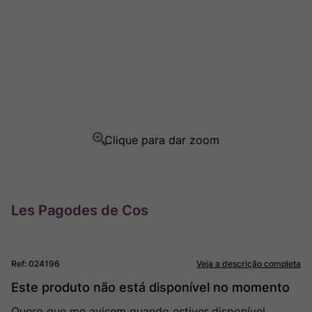
Champagne
8
º
Rocim
9
º
Ver Sacrum
10
º
Les Pagodes de Cos
Ref
:
024196
Veja a descrição completa
Este produto não está disponível no momento
Quero que me avisem quando estiver disponível