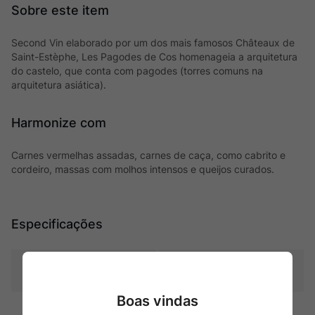
Second Vin elaborado por um dos mais famosos Châteaux de
Saint-Estèphe, Les Pagodes de Cos homenageia a arquitetura
do castelo, que conta com pagodes (torres comuns na
arquitetura asiática).
Harmonize com
Carnes vermelhas assadas, carnes de caça, como cabrito e
cordeiro, massas com molhos intensos e queijos curados.
Especificações
Tipo
Tintos
Boas vindas
Uva
Cabernet Sauvignon