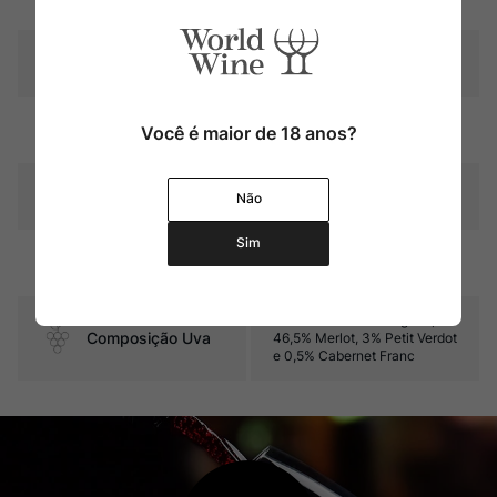
Produtor
Château Cos d'Estournel
Região
Bordeaux
Você é maior de 18 anos?
Pais
França
Não
Sim
18 meses em barricas de
Amadurecimento
carvalho
50% Cabernet Sauvignon,
Composição Uva
46,5% Merlot, 3% Petit Verdot
e 0,5% Cabernet Franc