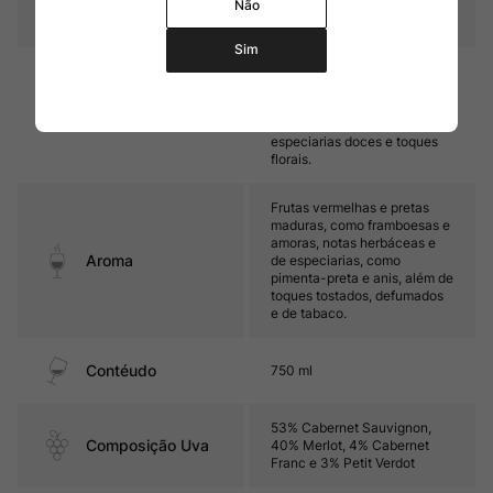
Não
Temperatura
16ºC – 18ºC
Sim
Médio corpo, com taninos
finos e boa acidez. Seu final
é marcado por frutas
Sabor
vermelhas e pretas maduras,
especiarias doces e toques
florais.
Frutas vermelhas e pretas
maduras, como framboesas e
amoras, notas herbáceas e
Aroma
de especiarias, como
pimenta-preta e anis, além de
toques tostados, defumados
e de tabaco.
Contéudo
750 ml
53% Cabernet Sauvignon,
Composição Uva
40% Merlot, 4% Cabernet
Franc e 3% Petit Verdot