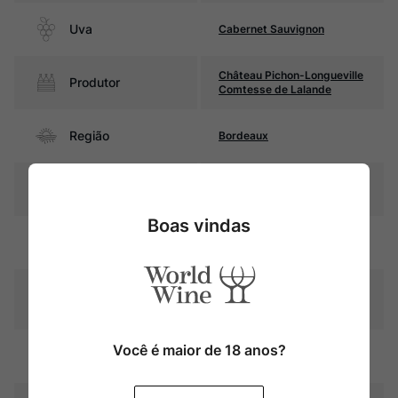
Uva
Cabernet Sauvignon
Château Pichon-Longueville
Produtor
Comtesse de Lalande
Região
Bordeaux
Pais
França
Boas vindas
Rubi intenso com reflexos
Cor
violáceos
Graduação Alcóoli
13%
ca
Você é maior de 18 anos?
12 meses em barricas de
Amadurecimento
carvalho (40% novas)