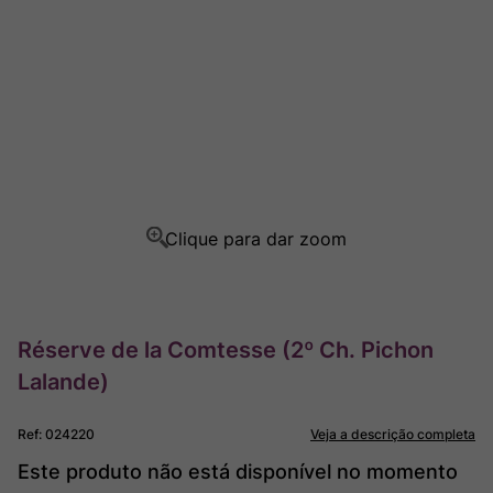
Ver Sacrum
8
º
Rocim
9
º
Champagne
10
º
Réserve de la Comtesse (2º Ch. Pichon
Lalande)
Ref
:
024220
Veja a descrição completa
Este produto não está disponível no momento