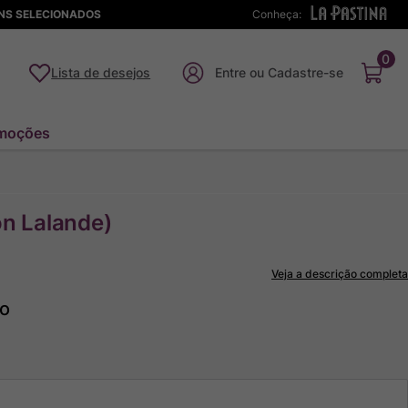
ENS SELECIONADOS
Conheça:
0
Lista de desejos
moções
on Lalande)
Veja a descrição completa
to