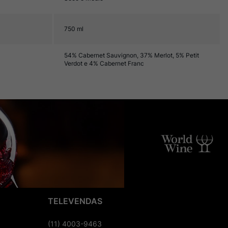
750 ml
54% Cabernet Sauvignon, 37% Merlot, 5% Petit
Verdot e 4% Cabernet Franc
TELEVENDAS
(11) 4003-9463