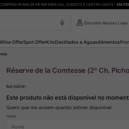
COMPRAS ACIMA DE R$ 699 PARA SUL, SUDESTE E CENTRO-OESTE -
EM IT
Encontre Nossas Lojas
Wine Offer
Spot Offer
Kits
Destilados e Águas
Alimentos
Pro
ande)
Réserve de la Comtesse (2º Ch. Pich
Ref
:
024191
Este produto não está disponível no momen
Quero que me avisem quando estiver disponível