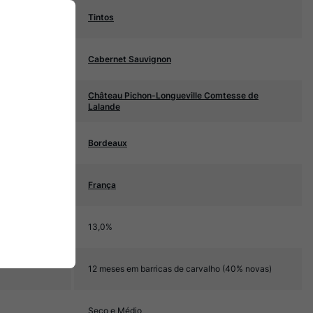
Tintos
Cabernet Sauvignon
Château Pichon-Longueville Comtesse de
Lalande
Bordeaux
França
13,0%
12 meses em barricas de carvalho (40% novas)
Seco e Médio