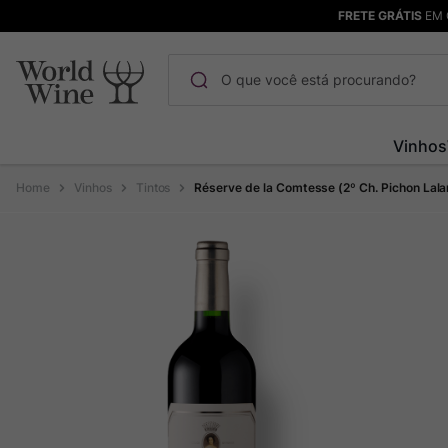
FRETE GRÁTIS
EM 
O que você está procurando?
Termos mais buscados
Vinhos
Maçanita
1
º
Vinhos
Tintos
Réserve de la Comtesse (2º Ch. Pichon Lal
Pinot Noir
2
º
Barolo
3
º
Chablis
4
º
Bodega Garzon
5
º
Garzon
6
º
Pacalet
7
º
Rocim
8
º
Ver Sacrum
9
º