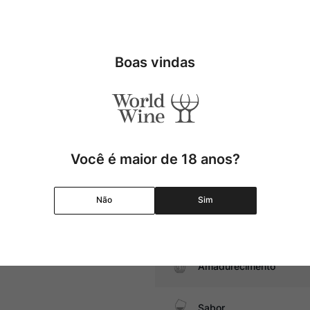
la Comtesse é complexo e
etas maduras, notas defumadas
Tipo
Uva
Boas vindas
a, massas recheadas com ragu
Produtor
Região
Você é maior de 18 anos?
Pais
Não
Sim
Graduação Alcóolica
Amadurecimento
Sabor