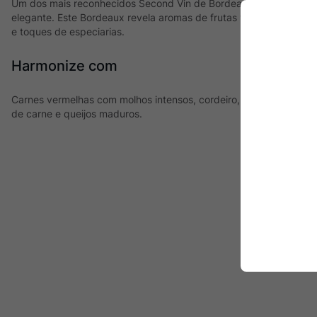
Um dos mais reconhecidos Second Vin de Bordeaux, Réserve de 
elegante. Este Bordeaux revela aromas de frutas vermelhas e pr
e toques de especiarias.
Harmonize com
Carnes vermelhas com molhos intensos, cordeiro, carnes de caç
de carne e queijos maduros.