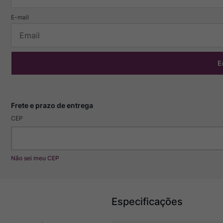
E
CEP
Não sei meu CEP
Especificações