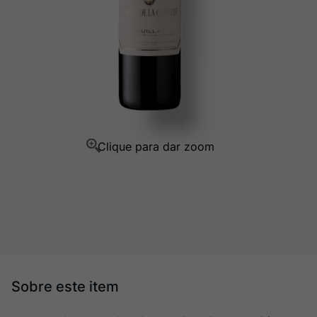
Champagne
10
º