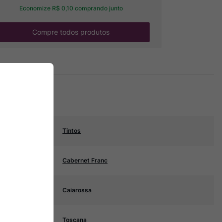
Economize
R$
0
,
10
comprando junto
Compre todos produtos
Tintos
Cabernet Franc
Caiarossa
Toscana