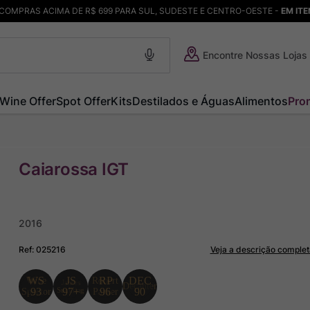
COMPRAS ACIMA DE R$ 699 PARA SUL, SUDESTE E CENTRO-OESTE -
EM IT
Encontre Nossas Lojas
Wine Offer
Spot Offer
Kits
Destilados e Águas
Alimentos
Pro
Caiarossa IGT
2016
Ref
:
025216
Veja a descrição complet