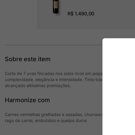
R$
1
.
490
,
00
Corte de 7 uvas fincadas nos solos ricos em jaspe, este Supertos
complexidade, elegância e intensidade. Tinto toscano com alma 
alcançado altíssimas premiações.
Harmonize com
Carnes vermelhas grelhadas e assadas, churrasco, cordeiro, pr
ragu de carne, embutidos e queijos duros