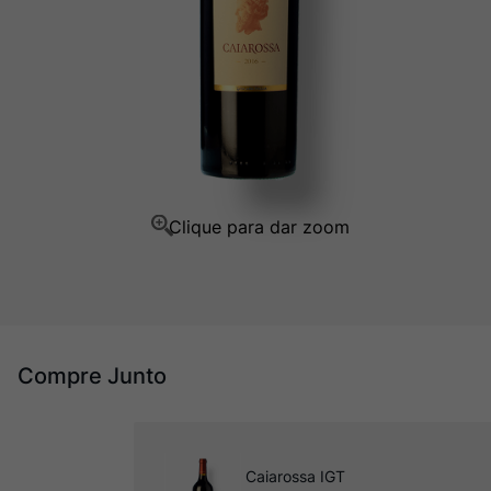
Champagne
10
º
Compre Junto
Caiarossa IGT