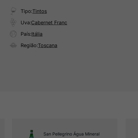
Tipo
:
Tintos
Uva
:
Cabernet Franc
País
:
Itália
Região
:
Toscana
San Pellegrino Água Mineral 