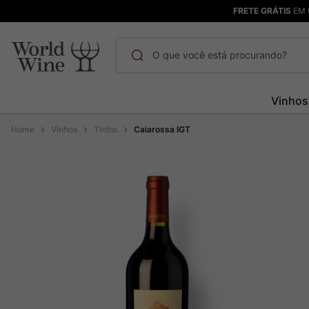
FRETE GRÁTIS
EM 
O que você está procurando?
Termos mais buscados
Vinhos
Maçanita
1
º
Vinhos
Tintos
Caiarossa IGT
Pinot Noir
2
º
Barolo
3
º
Garzon
4
º
Chablis
5
º
Pacalet
6
º
Bodega Garzon
7
º
Ver Sacrum
8
º
Rocim
9
º