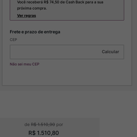
Você receberá R$
74,50
de Cash Back para a sua
próxima compra.
Ver regras
CEP
Não sei meu CEP
R$
1
.
510
,
90
R$
1
.
510
,
80