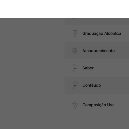
Pais
Graduação Alcóolica
Amadurecimento
Sabor
Contéudo
Composição Uva