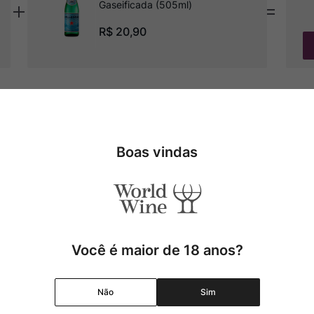
Gaseificada (505ml)
R$
20
,
90
Especificações
Boas vindas
cano nos encanta por sua
de Bordeaux, que tem
Tipo
Uva
Você é maior de 18 anos?
atos com cogumelos, massas com
Produtor
Não
Sim
Região