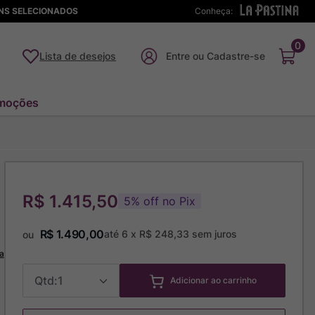
ENS SELECIONADOS
Conheça:
0
Lista de desejos
moções
R$ 1.415,50
5
%
off no Pix
R$
1
.
490
,
00
até
6
x
R$
248
,
33
sem juros
ou
a
1
Adicionar ao carrinho