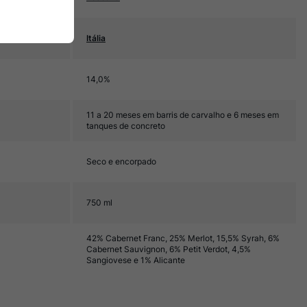
Itália
14,0%
11 a 20 meses em barris de carvalho e 6 meses em
tanques de concreto
Seco e encorpado
750 ml
42% Cabernet Franc, 25% Merlot, 15,5% Syrah, 6%
Cabernet Sauvignon, 6% Petit Verdot, 4,5%
Sangiovese e 1% Alicante