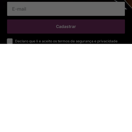
Cadastrar
Declaro que li e aceito os termos de segurança e privacidade
SOBRE
Sobre Nós
Nossa História
Trabalhe conosco
Nossas Lojas
CENTRAL DE AJUDA
Perguntas Frequentes
Envie um e-mail