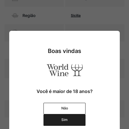
Região
Sicilia
Pais
Itália
Boas vindas
Cor
Rubi com reflexos granada
Graduação Alcóoli
14,0%
ca
14 meses em barricas de
Amadurecimento
carvalho francês (parte do
Você é maior de 18 anos?
vinho)
Não
Temperatura
16oC – 18oC
Sim
Encorpado, com taninos
firmes e ótima acidez. Seu