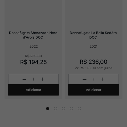
Donnafugata Sherazade Nero 
Donnafugata La Bella Sedàra 
d'Avola DOC
DOC
2022
2021
R$
259
,
00
R$
236
,
00
R$
194
,
25
2
x
R$
118
,
00
sem juros
Adicionar
Adicionar