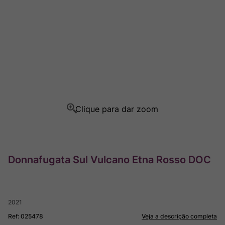
Ver Sacrum
8
º
Rocim
9
º
Champagne
10
º
Donnafugata Sul Vulcano Etna Rosso DOC
2021
Ref
:
025478
Veja a descrição completa