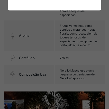
final é mineral, marcado por
Sabor
frutas vermelhas, notas
florais e toques de
especiarias
Frutas vermelhas, como
cerejas e morangos, notas
florais, como rosas, além de
Aroma
toques terrosos, de
especiarias, como pimenta-
preta, alcaçuz e couro
Contéudo
750 ml
Nerello Mascalese e uma
Composição Uva
pequena porcentagem de
Nerello Cappuccio