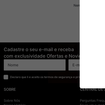
Ver Sacrum
10
º
Cadastre o seu e-mail e receba
com exclusividade Ofertas e Novidades
Declaro que li e aceito os termos de segurança e privacidade
SOBRE
CENTRAL DE
Sobre Nós
Perguntas Freq