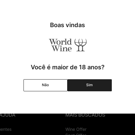
Boas vindas
Você é maior de 18 anos?
Cadastrar
Não
Sim
 AJUDA
MAIS BUSCADOS
uentes
Wine Offer