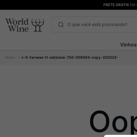
FRETE GRÁTIS
EM 
O que você está procurando?
Termos mais buscados
Vinhos
Maçanita
1
º
v-it-farnese-tt-edizione-750-009394-copy-300223-
Pinot Noir
2
º
Bodega Garzon
3
º
Garzon
4
º
Chablis
5
º
Barolo
6
º
Oo
Pacalet
7
º
Champagne
8
º
Rocim
9
º