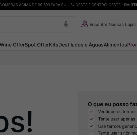
COMPRAS ACIMA DE R$ 699 PARA SUL, SUDESTE E CENTRO-OESTE -
EM IT
Encontre Nossas Lojas
Wine Offer
Spot Offer
Kits
Destilados e Águas
Alimentos
Pro
ps!