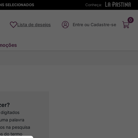
ENS SELECIONADOS
Conheça:
0
Lista de desejos
moções