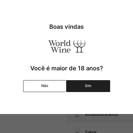
rgio Russo, este Supertoscano
uras, além de toques defumados
Tipo
Uva
Boas vindas
assas com ragu de carne e
Produtor
Região
Você é maior de 18 anos?
Pais
Não
Sim
Graduação Alcóolica
Amadurecimento
Sabor