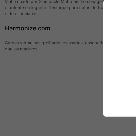
Vinho criado por Giampaolo Motta em homenagem ao seu avô, Gio
é potente e elegante. Destaque para notas de frutas pretas mad
e de especiarias.
Harmonize com
Carnes vermelhas grelhadas e assadas, ensopados, churrasco, m
queijos maduros