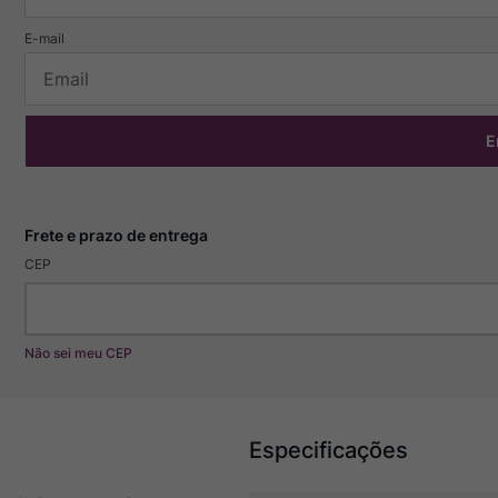
E
CEP
Não sei meu CEP
Especificações