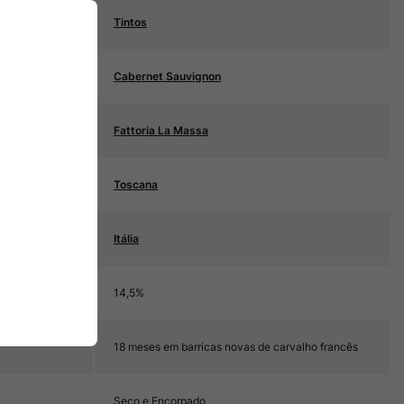
Tintos
Cabernet Sauvignon
Fattoria La Massa
Toscana
Itália
14,5%
18 meses em barricas novas de carvalho francês
Seco e Encorpado