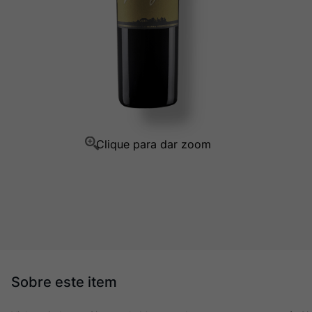
Champagne
10
º