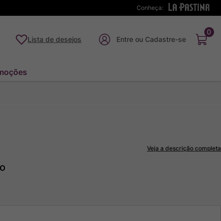
Conheça:
0
Lista de desejos
moções
Veja a descrição completa
to