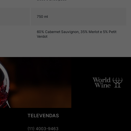
750 ml
60% Cabernet Sauvignon, 35% Merlot e 5% Petit
Verdot
TELEVENDAS
(11) 4003-9463