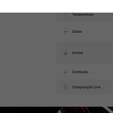
Temperatura
Sabor
Aroma
Contéudo
Composição Uva