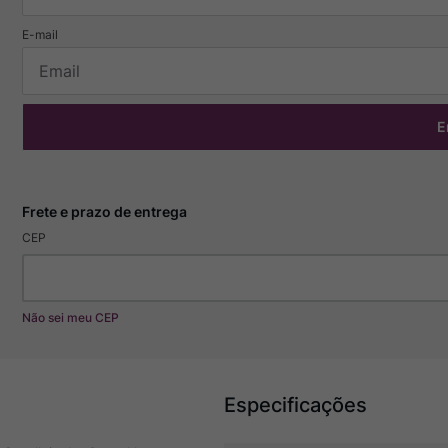
E
CEP
Não sei meu CEP
Especificações