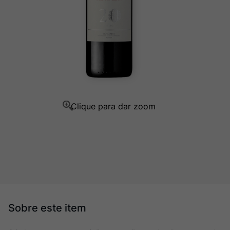
Champagne
10
º