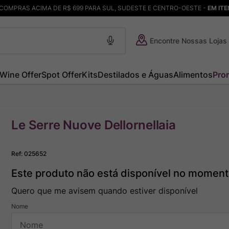
COMPRAS ACIMA DE R$ 699 PARA SUL, SUDESTE E CENTRO-OESTE -
EM IT
Encontre Nossas Lojas
Wine Offer
Spot Offer
Kits
Destilados e Águas
Alimentos
Pro
Le Serre Nuove Dellornellaia
Ref
:
025652
Este produto não está disponível no momen
Quero que me avisem quando estiver disponível