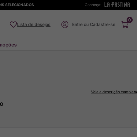
ENS SELECIONADOS
Conheça:
0
Lista de desejos
moções
Veja a descrição completa
to