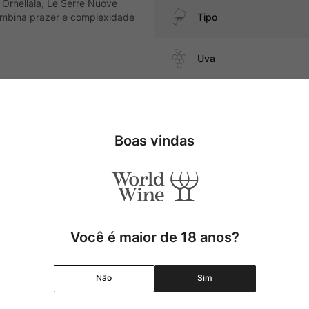
Ornellaia, Le Serre Nuove
combina prazer e complexidade
Tipo
Uva
atos com cogumelos, massas com
Produtor
Boas vindas
Região
Pais
Cor
Você é maior de 18 anos?
Graduação Alcóolica
Não
Sim
Amadurecimento