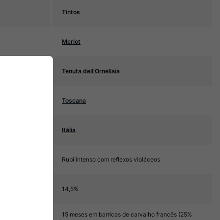
Tintos
Merlot
Tenuta dell'Ornellaia
Toscana
Itália
Rubi intenso com reflexos violáceos
14,5%
15 meses em barricas de carvalho francês (25%