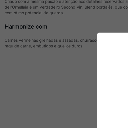
Criado com a mesma paixão e atenção aos detalhes reservados a 
dell’Ornellaia é um verdadeiro Second Vin. Blend bordalês, que 
com ótimo potencial de guarda.
Harmonize com
Carnes vermelhas grelhadas e assadas, churrasco, cordeiro, pr
ragu de carne, embutidos e queijos duros