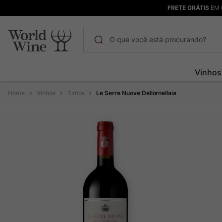
FRETE GRÁTIS
EM 
O que você está procurando?
Termos mais buscados
Vinhos
Maçanita
1
º
Vinhos
Tintos
Le Serre Nuove Dellornellaia
Pinot Noir
2
º
Barolo
3
º
Chablis
4
º
Bodega Garzon
5
º
Garzon
6
º
Pacalet
7
º
Rocim
8
º
Ver Sacrum
9
º