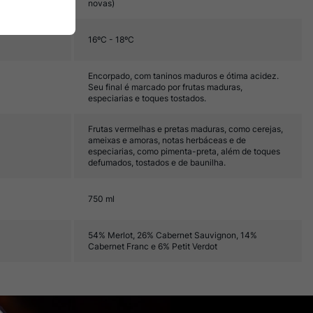
novas)
16ºC - 18ºC
Encorpado, com taninos maduros e ótima acidez.
Seu final é marcado por frutas maduras,
especiarias e toques tostados.
Frutas vermelhas e pretas maduras, como cerejas,
ameixas e amoras, notas herbáceas e de
especiarias, como pimenta-preta, além de toques
defumados, tostados e de baunilha.
750 ml
54% Merlot, 26% Cabernet Sauvignon, 14%
Cabernet Franc e 6% Petit Verdot