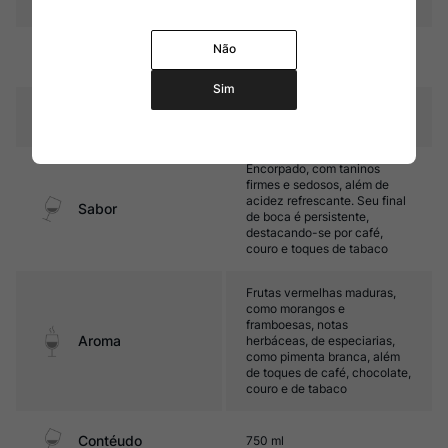
ca
12 a 15 meses em barricas de
Não
Amadurecimento
carvalho francês
Sim
Temperatura
16ºC – 18ºC
Encorpado, com taninos
firmes e sedosos, além de
acidez refrescante. Seu final
Sabor
de boca é persistente,
destacando-se por café,
couro e toques de tabaco
Frutas vermelhas maduras,
como morangos e
framboesas, notas
Aroma
herbáceas, de especiarias,
como pimenta branca, além
de toques de café, chocolate,
couro e de tabaco
Contéudo
750 ml