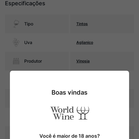
Especificações
Tipo
Tintos
Uva
Aglianico
Produtor
Vinosia
Região
Campania
Boas vindas
Pais
Itália
Rubi intenso com reflexos
Cor
granada
Graduação Alcóoli
Você é maior de 18 anos?
14,0%