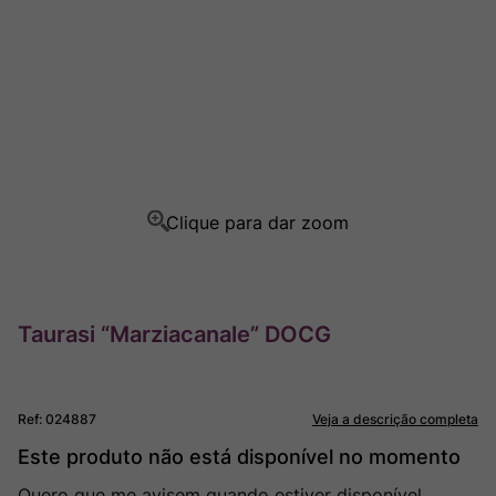
Ver Sacrum
8
º
Rocim
9
º
Champagne
10
º
Taurasi “Marziacanale” DOCG
Ref
:
024887
Veja a descrição completa
Este produto não está disponível no momento
Quero que me avisem quando estiver disponível