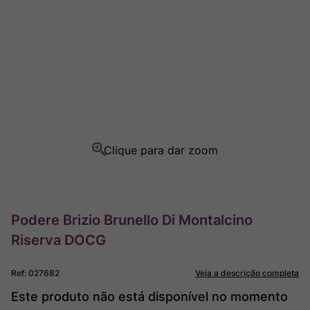
Ver Sacrum
8
º
Rocim
9
º
Champagne
10
º
Podere Brizio Brunello Di Montalcino
Riserva DOCG
Ref
:
027682
Veja a descrição completa
Este produto não está disponível no momento