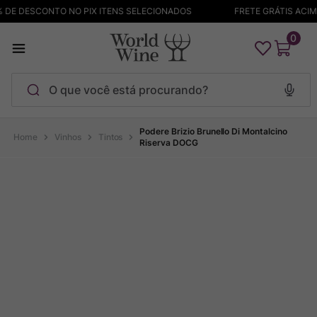
DE DESCONTO NO PIX ITENS SELECIONADOS
FRETE GRÁTIS ACIMA 
0
O que você está procurando?
Termos mais buscados
Podere Brizio Brunello Di Montalcino
Vinhos
Tintos
Riserva DOCG
Maçanita
1
º
Pinot Noir
2
º
Barolo
3
º
Garzon
4
º
Chablis
5
º
Bodega Garzon
6
º
Pacalet
7
º