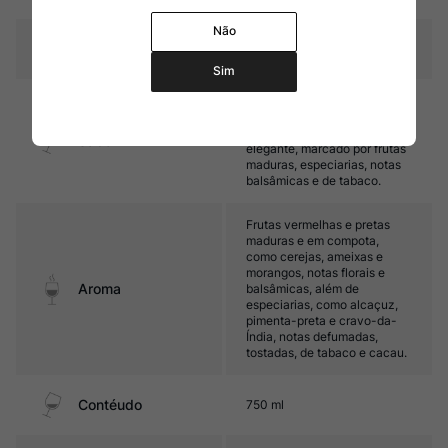
Não
Temperatura
16ºC – 18ºC
Sim
Encorpado, com taninos
firmes e boa acidez. Seu final
de boca é persistente e
Sabor
elegante, marcado por frutas
maduras, especiarias, notas
balsâmicas e de tabaco.
Frutas vermelhas e pretas
maduras e em compota,
como cerejas, ameixas e
morangos, notas florais e
Aroma
balsâmicas, além de
especiarias, como alcaçuz,
pimenta-preta e cravo-da-
Índia, notas defumadas,
tostadas, de tabaco e cacau.
Contéudo
750 ml