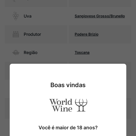
Uva
Sangiovese Grosso/Brunello
Produtor
Podere Brizio
Região
Toscana
Pais
Itália
Boas vindas
Rubi intenso com reflexos
Cor
violáceos
Graduação Alcóoli
14,0%
ca
48 meses em bottis de
Você é maior de 18 anos?
Amadurecimento
carvalho francês sem tosta e
12 meses em garrafa