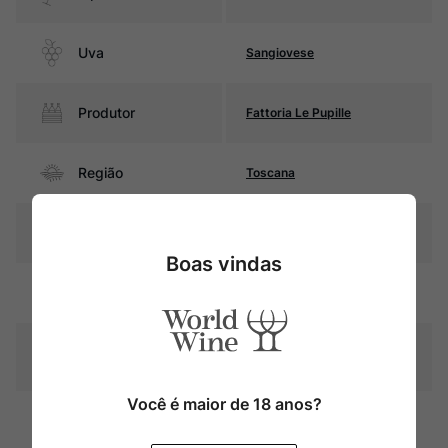
Uva
Sangiovese
Produtor
Fattoria Le Pupille
Região
Toscana
Pais
Itália
Boas vindas
Rubi intenso com reflexos
Cor
violáceos
Graduação Alcóoli
14,5%
ca
Você é maior de 18 anos?
15 meses em barris (20 e 40
Amadurecimento
hectolitros) de carvalho da
Eslavônia