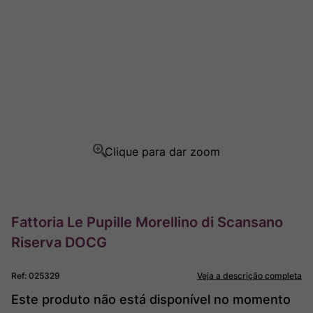
Champagne
8
º
Rocim
9
º
Ver Sacrum
10
º
Fattoria Le Pupille Morellino di Scansano
Riserva DOCG
Ref
:
025329
Veja a descrição completa
Este produto não está disponível no momento