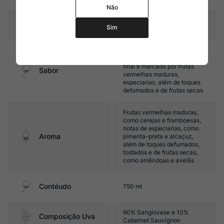
Não
Temperatura
16ºC – 18ºC
Sim
Médio corpo, com taninos
firmes e ótima acidez. Seu
final é marcado por frutas
Sabor
vermelhas maduras,
especiarias, além de toques
defumados e de frutas secas
Frutas vermelhas maduras,
como cerejas e framboesas,
notas de especiarias, como
Aroma
pimenta-preta e alcaçuz,
além de toques defumados,
tostados e de frutas secas,
como amêndoas e avelãs
Contéudo
750 ml
90% Sangiovese e 10%
Composição Uva
Cabernet Sauvignon