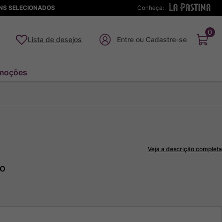
ENS SELECIONADOS
Conheça:
0
Lista de desejos
moções
Veja a descrição completa
to