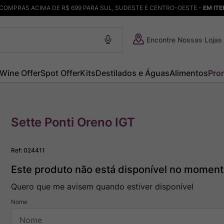
COMPRAS ACIMA DE R$ 699 PARA SUL, SUDESTE E CENTRO-OESTE -
EM IT
Encontre Nossas Lojas
Wine Offer
Spot Offer
Kits
Destilados e Águas
Alimentos
Pro
Sette Ponti Oreno IGT
Ref
:
024411
Este produto não está disponível no momen
Quero que me avisem quando estiver disponível