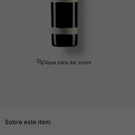
Ver Sacrum
10
º