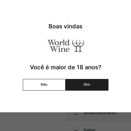
 um blend de 3 cepas típicas da
s tintos do país, embora não
Tipo
ebeu de James Suckling.
Uva
Boas vindas
ijos duros
Produtor
Região
Você é maior de 18 anos?
Pais
Não
Sim
Graduação Alcóolica
Amadurecimento
Sabor