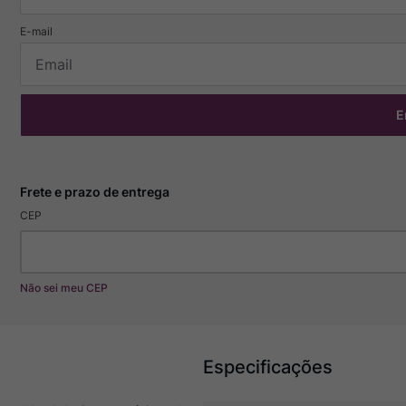
E
CEP
Não sei meu CEP
Especificações