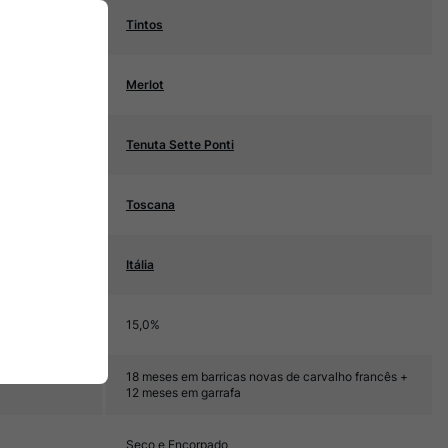
Tintos
Merlot
Tenuta Sette Ponti
Toscana
Itália
15,0%
18 meses em barricas novas de carvalho francês +
12 meses em garrafa
Seco e Encorpado