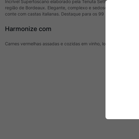
Incrível Supertoscano elaborado pela Tenuta Sette Ponti, Oreno é
região de Bordeaux. Elegante, complexo e sedoso, um dos grande
conte com castas italianas. Destaque para os 99 pontos que rec
Harmonize com
Carnes vermelhas assadas e cozidas em vinho, lombo suíno e que