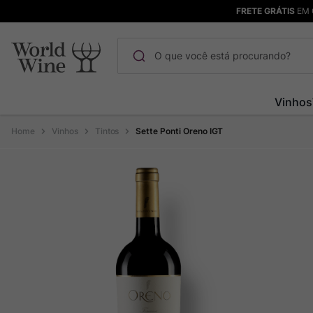
FRETE GRÁTIS
EM 
O que você está procurando?
Termos mais buscados
Vinhos
Maçanita
1
º
Vinhos
Tintos
Sette Ponti Oreno IGT
Pinot Noir
2
º
Bodega Garzon
3
º
Garzon
4
º
Chablis
5
º
Barolo
6
º
Pacalet
7
º
Champagne
8
º
Rocim
9
º