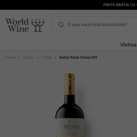
FRETE GRÁTIS
EM 
O que você está procurando?
Termos mais buscados
Vinhos
Maçanita
1
º
Vinhos
Tintos
Sette Ponti Oreno IGT
Pinot Noir
2
º
Bodega Garzon
3
º
Garzon
4
º
Chablis
5
º
Barolo
6
º
Pacalet
7
º
Champagne
8
º
Rocim
9
º