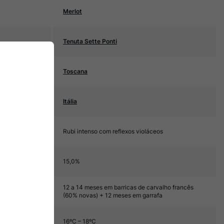
Merlot
Tenuta Sette Ponti
Toscana
Itália
Rubi intenso com reflexos violáceos
15,0%
12 a 14 meses em barricas de carvalho francês
(60% novas) + 12 meses em garrafa
16ºC – 18ºC