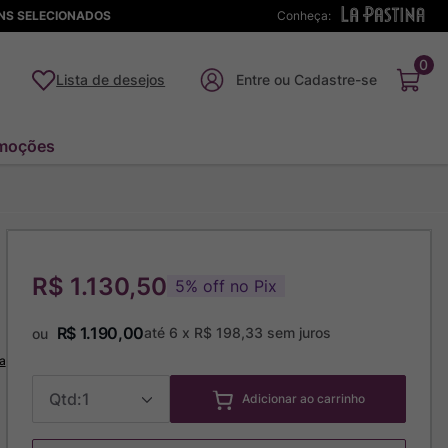
ENS SELECIONADOS
Conheça:
0
Lista de desejos
moções
R$ 1.130,50
5
%
off no Pix
R$
1
.
190
,
00
até
6
x
R$
198
,
33
sem juros
ou
a
1
Adicionar ao carrinho