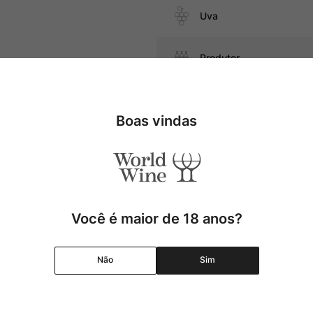
Uva
Produtor
ijos duros
Região
Boas vindas
Pais
Cor
Você é maior de 18 anos?
Graduação Alcóolica
Não
Sim
Amadurecimento
Temperatura