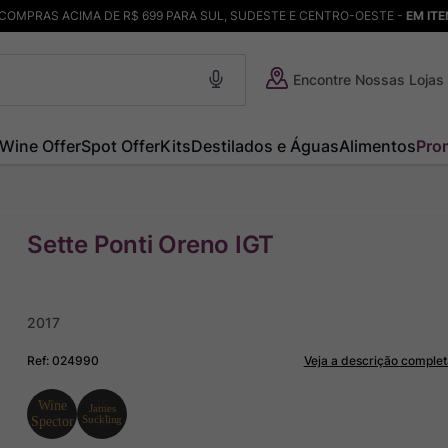
COMPRAS ACIMA DE R$ 699 PARA SUL, SUDESTE E CENTRO-OESTE -
EM IT
Encontre Nossas Lojas
Wine Offer
Spot Offer
Kits
Destilados e Águas
Alimentos
Pro
Sette Ponti Oreno IGT
2017
Ref
:
024990
Veja a descrição complet