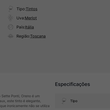
Tipo
:
Tintos
Uva
:
Merlot
País
:
Itália
Região
:
Toscana
Especificações
a Sette Ponti, Oreno é um
ux, este tinto é elegante,
Tipo
ue ironicamente não se utiliza