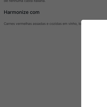
de nenhuma casta italiana.
Harmonize com
Carnes vermelhas assadas e cozidas em vinho, lombo suíno e que