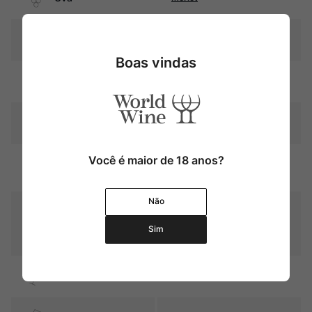
Produtor
Tenuta Sette Ponti
Boas vindas
Região
Toscana
Pais
Itália
Você é maior de 18 anos?
Graduação Alcóoli
15,0%
ca
Não
12 a 14 meses em barricas de
carvalho francês (60%
Amadurecimento
novas) + 12 meses em
Sim
garrafa
Sabor
Seco e encorpado