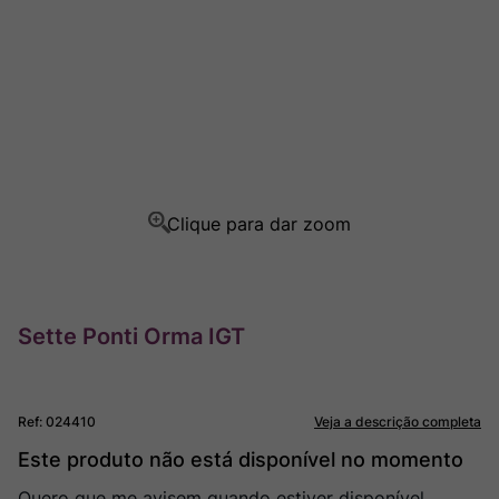
Champagne
8
º
Rocim
9
º
Ver Sacrum
10
º
Sette Ponti Orma IGT
Ref
:
024410
Veja a descrição completa
Este produto não está disponível no momento
Quero que me avisem quando estiver disponível