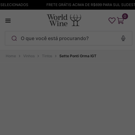
TO NO PIX ITENS SELECIONADOS
FRETE GRÁTIS ACIMA DE R$699
0
O que você está procurando?
Termos mais buscados
Vinhos
Tintos
Sette Ponti Orma IGT
Maçanita
1
º
Bodega Garzon
2
º
Pinot Noir
3
º
Barolo
4
º
Pacalet
5
º
Garzon
6
º
Chablis
7
º