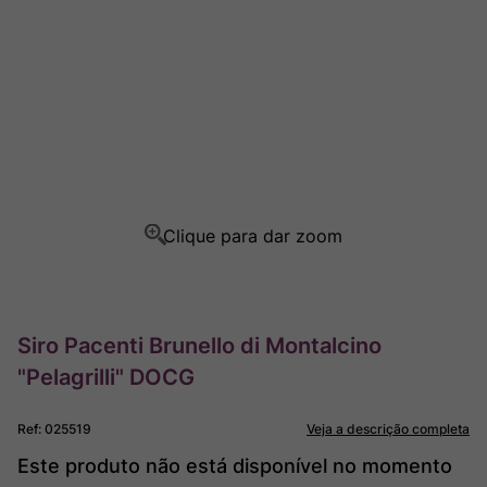
Ver Sacrum
8
º
Rocim
9
º
Champagne
10
º
Siro Pacenti Brunello di Montalcino
"Pelagrilli" DOCG
Ref
:
025519
Veja a descrição completa
Este produto não está disponível no momento