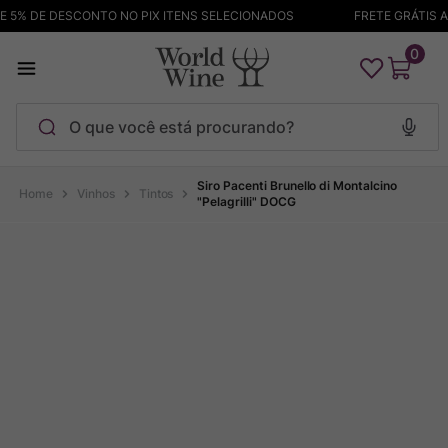
5% DE DESCONTO NO PIX ITENS SELECIONADOS
FRETE GRÁTIS AC
0
O que você está procurando?
Termos mais buscados
Siro Pacenti Brunello di Montalcino
Vinhos
Tintos
"Pelagrilli" DOCG
Maçanita
1
º
Pinot Noir
2
º
Barolo
3
º
Garzon
4
º
Chablis
5
º
Bodega Garzon
6
º
Pacalet
7
º