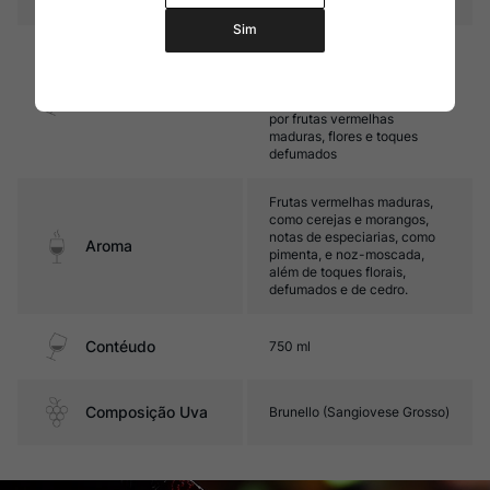
Sim
Encorpado, com taninos finos
e maduros, e acidez
equilibrada. Seu final de boca
Sabor
é persistente, destacando-se
por frutas vermelhas
maduras, flores e toques
defumados
Frutas vermelhas maduras,
como cerejas e morangos,
notas de especiarias, como
Aroma
pimenta, e noz-moscada,
além de toques florais,
defumados e de cedro.
Contéudo
750 ml
Composição Uva
Brunello (Sangiovese Grosso)