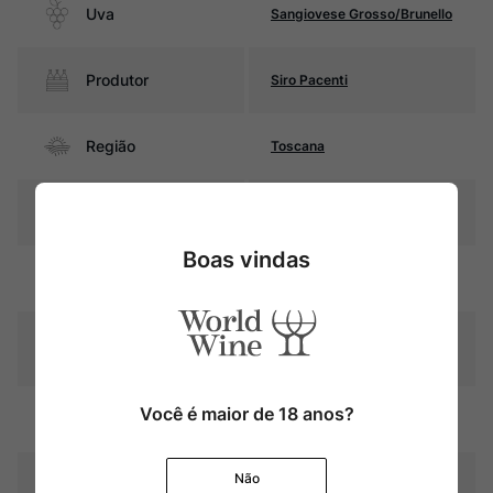
Uva
Sangiovese Grosso/Brunello
Produtor
Siro Pacenti
Região
Toscana
Pais
Itália
Boas vindas
Rubi intenso com reflexos
Cor
violáceos
Graduação Alcóoli
14,5%
ca
24 meses em barricas de
Você é maior de 18 anos?
Amadurecimento
carvalho francês
Não
Temperatura
16oC – 18oC