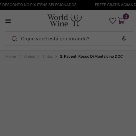
DESCONTO NO PIX ITENS SELECIONADOS
FRETE GRÁTIS ACIMA DE
0
O que você está procurando?
Termos mais buscados
Vinhos
Tintos
S. Pacenti Rosso Di Montalcino DOC
Maçanita
1
º
Pinot Noir
2
º
Barolo
3
º
Garzon
4
º
Chablis
5
º
Bodega Garzon
6
º
Pacalet
7
º