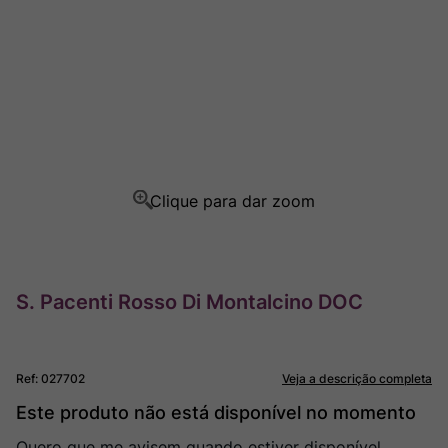
Ver Sacrum
8
º
Rocim
9
º
Champagne
10
º
S. Pacenti Rosso Di Montalcino DOC
Ref
:
027702
Veja a descrição completa
Este produto não está disponível no momento
Quero que me avisem quando estiver disponível