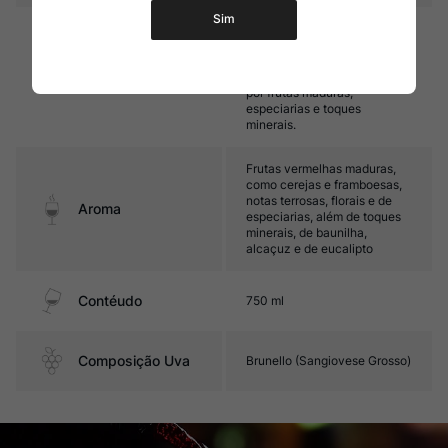
Sim
Encorpado, com taninos finos
e boa acidez. Seu final de
boca é maduro e elegante,
Sabor
com final de boca marcado
por frutas maduras,
especiarias e toques
minerais.
Frutas vermelhas maduras,
como cerejas e framboesas,
notas terrosas, florais e de
Aroma
especiarias, além de toques
minerais, de baunilha,
alcaçuz e de eucalipto
Contéudo
750 ml
Composição Uva
Brunello (Sangiovese Grosso)