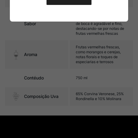
Médio corpo, com bom
equilíbrio e frescor. Seu final
Sabor
de boca é agradável e fino,
destacando-se por notas de
frutas vermelhas frescas
Frutas vermelhas frescas,
como morangos e cerejas,
Aroma
notas florais e toques de
especiarias e terrosos
Contéudo
750 ml
65% Corvina Veronese, 25%
Composição Uva
Rondinella e 10% Molinara