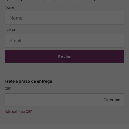
Enviar
CEP
Não sei meu CEP