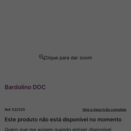
Ver Sacrum
8
º
Champagne
9
º
Rocim
10
º
Bardolino DOC
Ref
:
022325
Veja a descrição completa
Este produto não está disponível no momento
Quero que me avisem quando estiver disponível