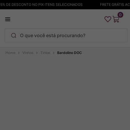
% DE DESCONTO NO PIX ITENS SELECIONADOS
FRETE GRÁTIS ACI
0
O que você está procurando?
Termos mais buscados
Vinhos
Tintos
Bardolino DOC
Maçanita
1
º
Pinot Noir
2
º
Barolo
3
º
Chablis
4
º
Garzon
5
º
Pacalet
6
º
Bodega Garzon
7
º