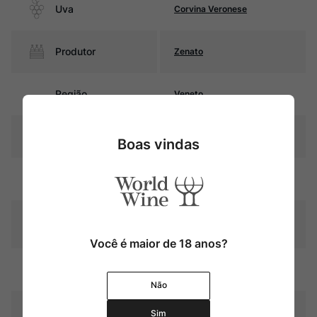
Uva
Corvina Veronese
Produtor
Zenato
Região
Veneto
Pais
Itália
Boas vindas
Cor
Rubi com reflexos granada
Graduação Alcóoli
12,5%
ca
Você é maior de 18 anos?
Amadurecimento
Sem estágio em carvalho
Não
Temperatura
15ºC – 17ºC
Sim