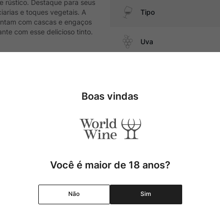
e rústico. Destaque para seus
iarias e toques vegetais. A
Tipo
mentam com cascas e engaços
nte com esse delicioso tinto.
Uva
Produtor
om molhos de tomate,
Boas vindas
Região
Pais
Cor
Você é maior de 18 anos?
Graduação Alcóolica
Não
Sim
Amadurecimento