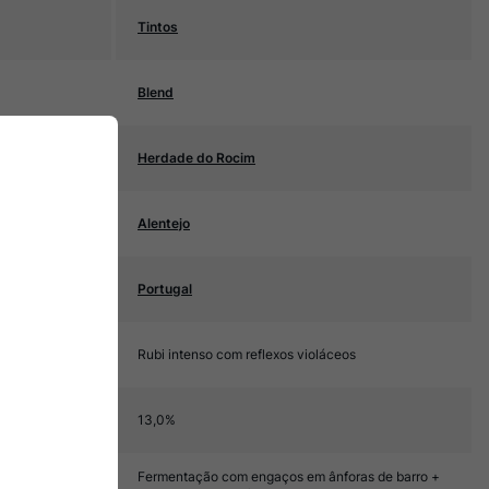
Tintos
Blend
Herdade do Rocim
Alentejo
Portugal
Rubi intenso com reflexos violáceos
13,0%
Fermentação com engaços em ânforas de barro +