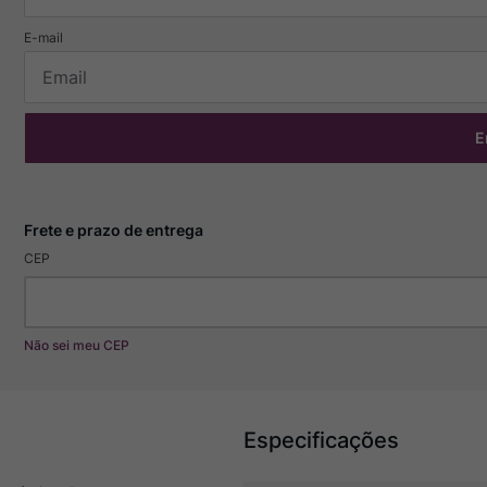
E
CEP
Não sei meu CEP
Especificações