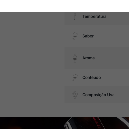
Temperatura
Sabor
Aroma
Contéudo
Composição Uva