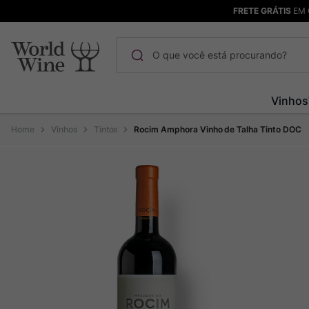
FRETE GRÁTIS
EM 
O que você está procurando?
Termos mais buscados
Vinhos
Maçanita
1
º
Vinhos
Tintos
Rocim Amphora Vinho de Talha Tinto DOC
Pinot Noir
2
º
Barolo
3
º
Garzon
4
º
Chablis
5
º
Pacalet
6
º
Bodega Garzon
7
º
Ver Sacrum
8
º
Rocim
9
º