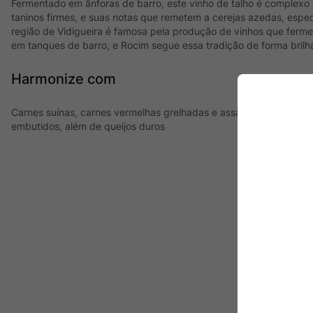
Fermentado em ânforas de barro, este vinho de talho é complexo 
taninos firmes, e suas notas que remetem a cerejas azedas, espec
região de Vidigueira é famosa pela produção de vinhos que fer
em tanques de barro, e Rocim segue essa tradição de forma brilha
Harmonize com
Carnes suínas, carnes vermelhas grelhadas e assadas, massas c
embutidos, além de queijos duros