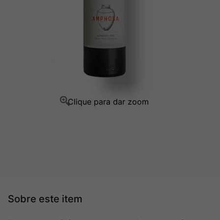
Champagne
10
º