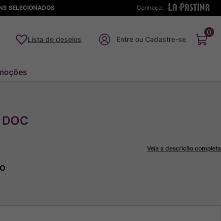
ENS SELECIONADOS
Conheça:
0
Lista de desejos
moções
o DOC
Veja a descrição completa
to