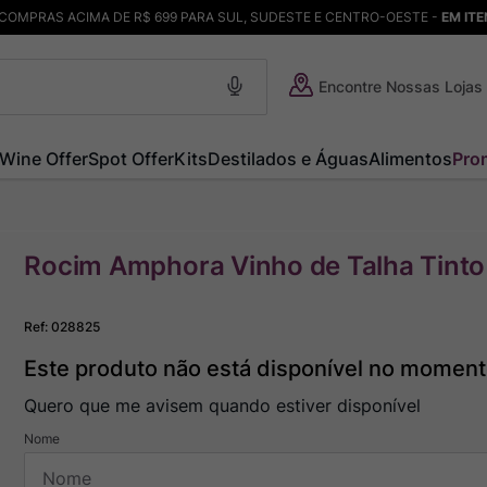
COMPRAS ACIMA DE R$ 699 PARA SUL, SUDESTE E CENTRO-OESTE -
EM IT
Encontre Nossas Lojas
Wine Offer
Spot Offer
Kits
Destilados e Águas
Alimentos
Pro
Rocim Amphora Vinho de Talha Tint
Ref
:
028825
Este produto não está disponível no momen
Quero que me avisem quando estiver disponível