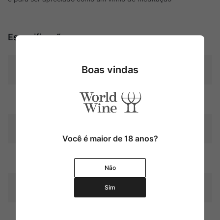
Especificações
Boas vindas
Tipo
Fortificados
Uva
Tinta Barroca
Produtor
Wiese & Krohn
Você é maior de 18 anos?
Região
Porto (Douro)
Não
Pais
Sim
Portugal
2 a 3 anos em balseiros de
Amadurecimento