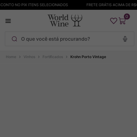
CONTO NO PIX ITENS SELECIONADOS
FRETE GRÁTIS ACIMA DE R$6
0
O que você está procurando?
Termos mais buscados
Vinhos
Fortificados
Krohn Porto Vintage
Maçanita
1
º
Pinot Noir
2
º
Bodega Garzon
3
º
Garzon
4
º
Chablis
5
º
Barolo
6
º
Pacalet
7
º