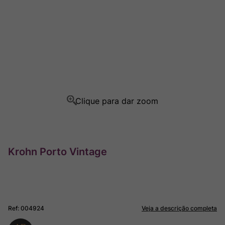
Champagne
8
º
Rocim
9
º
Ver Sacrum
10
º
Krohn Porto Vintage
Ref
:
004924
Veja a descrição completa