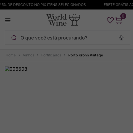
% DE DESCONTO NO PIX ITENS SELECIONADOS
FRETE GRÁTIS ACI
0
O que você está procurando?
Termos mais buscados
Vinhos
Fortificados
Porto Krohn Vintage
Maçanita
1
º
Pinot Noir
2
º
Barolo
3
º
Garzon
4
º
Chablis
5
º
Bodega Garzon
6
º
Pacalet
7
º