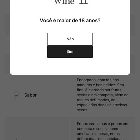
Cor
Granada com reflexos âmbar
Você é maior de 18 anos?
Graduação Alcóoli
20,0%
ca
Não
2 a 3 anos em balseiros de
Amadurecimento
carvalho
Sim
Temperatura
14ºC – 16ºC
Encorpado, com taninos
maduros e boa acidez. Seu
final é marcado por frutas
Sabor
secas e em compota, além de
toques defumados, de
especiarias doces e ameixas
secas.
Frutas vermelhas e pretas em
compota e secas, como
ameixas e amoras, notas
defumadas, de especiarias,