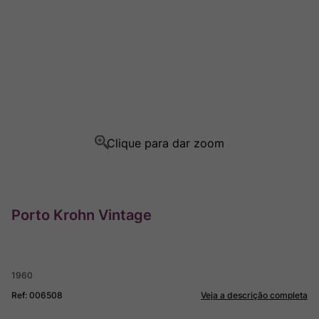
Ver Sacrum
8
º
Rocim
9
º
Champagne
10
º
Porto Krohn Vintage
1960
Ref
:
006508
Veja a descrição completa