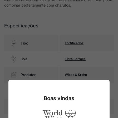
combinar perfeitamente com charutos.
Especificações
Tipo
Fortificados
Uva
Tinta Barroca
Produtor
Wiese & Krohn
Região
Porto (Douro)
Boas vindas
Pais
Portugal