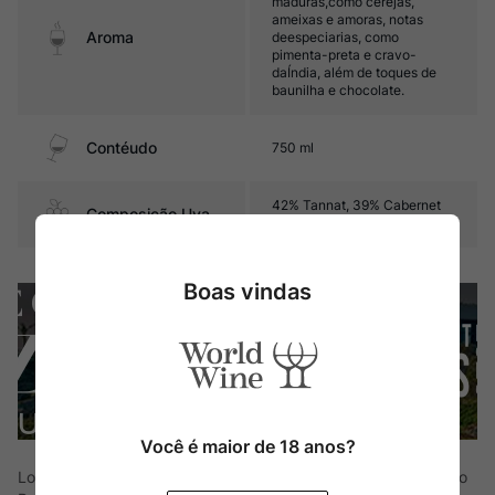
maduras,como cerejas,
ameixas e amoras, notas
Aroma
deespeciarias, como
pimenta-preta e cravo-
daÍndia, além de toques de
baunilha e chocolate.
Contéudo
750 ml
42% Tannat, 39% Cabernet
Composição Uva
Franc e 19% Petit Verdot
Boas vindas
Você é maior de 18 anos?
Localizada próximo a vários pontos turísticos uruguaios, como