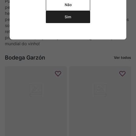
Punta del Este e La Barra, a Bodega Garzon é a combinação
Não
perfeita entre história e futuro. Um projeto com mais de 240
hectares de vinhedos, pertence ao Grupo Agroland, fundada
Sim
pelo argentino Alejandro Bulgheroni. Os vinhos são elaborados
sob a consultoria de Alberto Antonini, uma das maiores
referências mundiais em produção de vinhos premium. Um
projeto ousado, capaz de posicionar o Uruguai no mapa
mundial do vinho!
Bodega Garzón
Ver todos