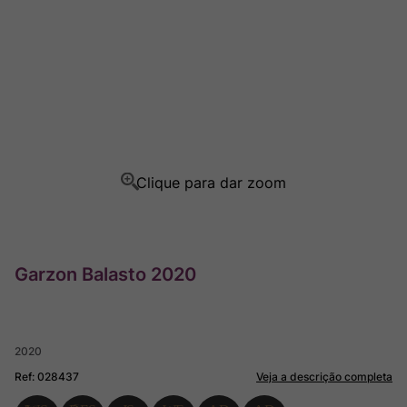
Rocim
8
º
Ver Sacrum
9
º
Champagne
10
º
Garzon Balasto 2020
2020
Ref
:
028437
Veja a descrição completa