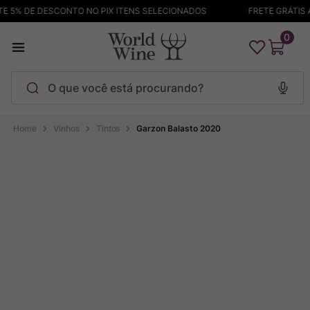
5% DE DESCONTO NO PIX ITENS SELECIONADOS
FRETE GRÁTIS ACI
0
O que você está procurando?
Termos mais buscados
Vinhos
Tintos
Garzon Balasto 2020
Maçanita
1
º
Pinot Noir
2
º
Barolo
3
º
Chablis
4
º
Bodega Garzon
5
º
Garzon
6
º
Pacalet
7
º