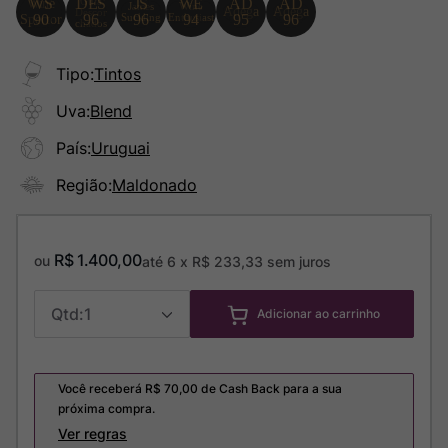
Tipo
:
Tintos
Uva
:
Blend
País
:
Uruguai
Região
:
Maldonado
R$
1
.
400
,
00
ou
até
6
x
R$
233
,
33
sem juros
1
Adicionar ao carrinho
Você receberá R$
70,00
de Cash Back para a sua
próxima compra.
Ver regras