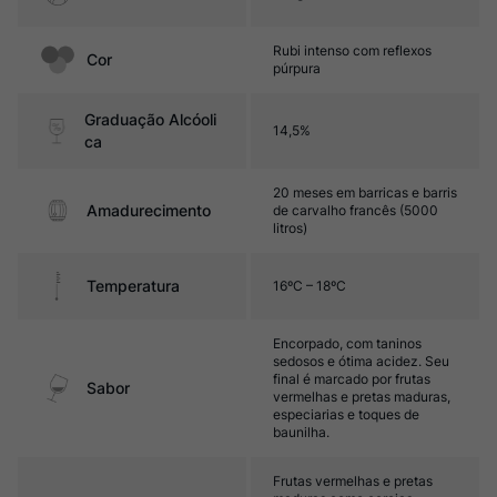
Rubi intenso com reflexos
Cor
púrpura
Graduação Alcóoli
14,5%
ca
20 meses em barricas e barris
Amadurecimento
de carvalho francês (5000
litros)
Temperatura
16ºC – 18ºC
Encorpado, com taninos
sedosos e ótima acidez. Seu
final é marcado por frutas
Sabor
vermelhas e pretas maduras,
especiarias e toques de
baunilha.
Frutas vermelhas e pretas