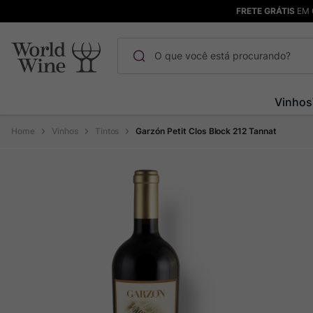
FRETE GRÁTIS
EM 
O que você está procurando?
Termos mais buscados
Vinhos
Maçanita
1
º
Vinhos
Tintos
Garzón Petit Clos Block 212 Tannat
Bodega Garzon
2
º
Pinot Noir
3
º
Barolo
4
º
Pacalet
5
º
Garzon
6
º
Chablis
7
º
Champagne
8
º
Rocim
9
º