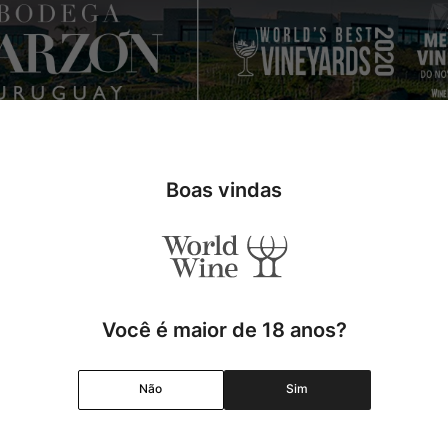
nta del Este e La Barra, a Bodega Garzon é a combinação perfeita en
jandro Bulgheroni. Os vinhos são elaborados sob a consultoria de A
Boas vindas
ionar o Uruguai no mapa mundial do vinho!
Você é maior de 18 anos?
Não
Sim