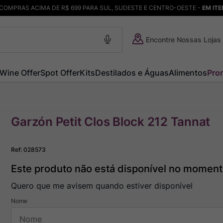
COMPRAS ACIMA DE R$ 699 PARA SUL, SUDESTE E CENTRO-OESTE -
EM IT
Encontre Nossas Lojas
Wine Offer
Spot Offer
Kits
Destilados e Águas
Alimentos
Pro
Garzón Petit Clos Block 212 Tannat
Ref
:
028573
Este produto não está disponível no momen
Quero que me avisem quando estiver disponível