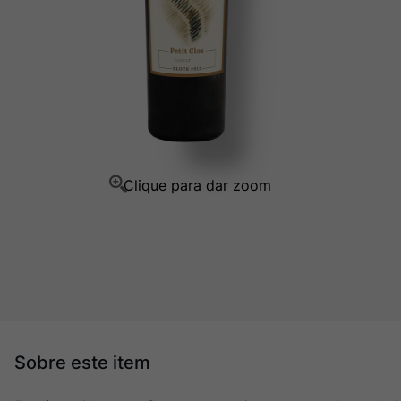
Ver Sacrum
10
º