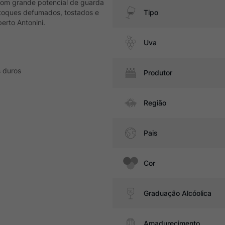
 Com grande potencial de guarda
 toques defumados, tostados e
Tipo
erto Antonini.
Uva
s duros
Produtor
Região
Pais
Cor
Graduação Alcóolica
Amadurecimento