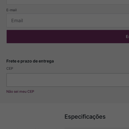
E
CEP
Não sei meu CEP
Especificações