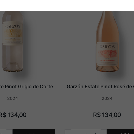
e Pinot Grigio de Corte
Garzón Estate Pinot Rosé de
2024
2024
R$
134
,
00
R$
134
,
00