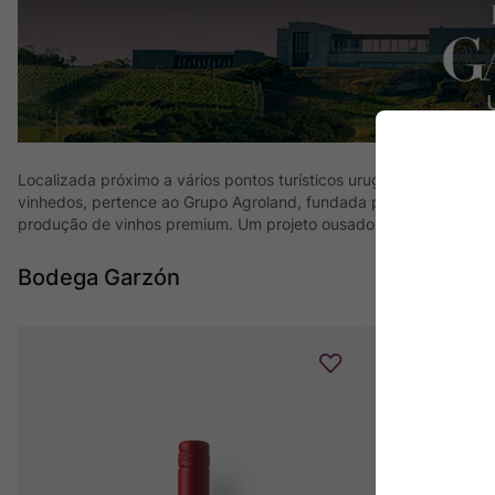
Localizada próximo a vários pontos turísticos uruguaios, como Pu
vinhedos, pertence ao Grupo Agroland, fundada pelo argentino Ale
produção de vinhos premium. Um projeto ousado, capaz de posic
Bodega Garzón