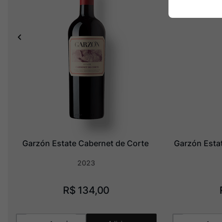
Garzón Estate Cabernet de Corte
Garzón Estat
2023
R$
134
,
00