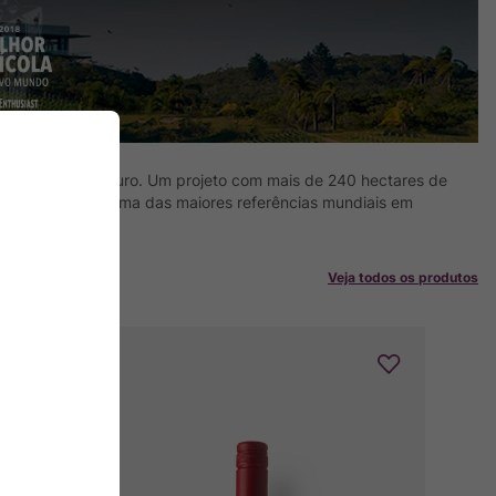
tre história e futuro. Um projeto com mais de 240 hectares de
lberto Antonini, uma das maiores referências mundiais em
Veja todos os produtos