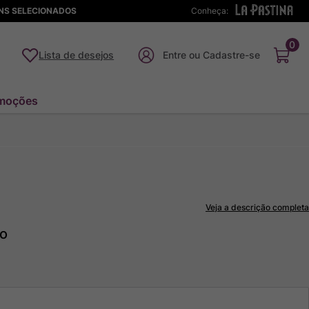
ENS SELECIONADOS
Conheça:
0
Lista de desejos
moções
Veja a descrição completa
to