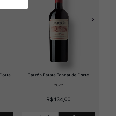
 Corte
Garzón Estate Tannat de Corte
2022
R$
134
,
00