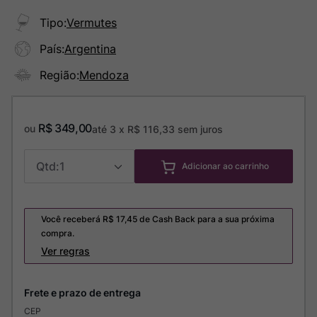
Tipo
:
Vermutes
País
:
Argentina
Região
:
Mendoza
R$
349
,
00
ou
até
3
x
R$
116
,
33
sem juros
1
Adicionar ao carrinho
Você receberá R$
17,45
de Cash Back para a sua próxima
compra.
Ver regras
CEP