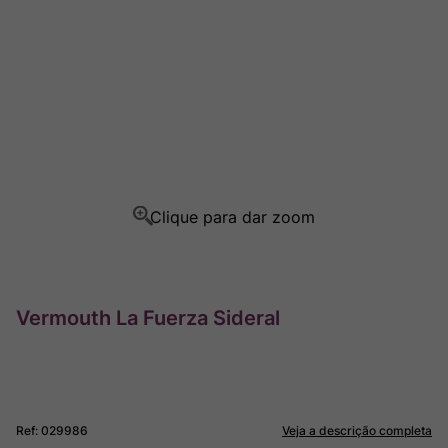
Ver Sacrum
8
º
Rocim
9
º
Champagne
10
º
Vermouth La Fuerza Sideral
Ref
:
029986
Veja a descrição completa