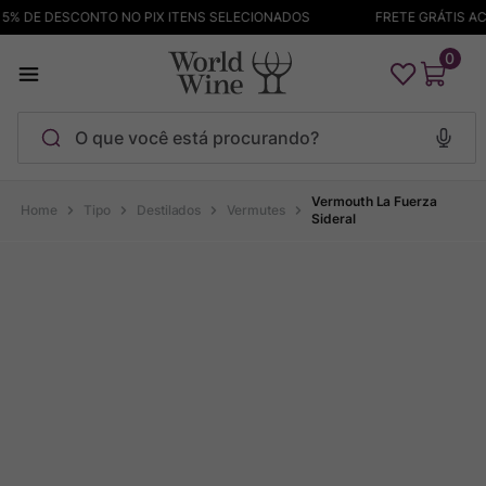
% DE DESCONTO NO PIX ITENS SELECIONADOS
FRETE GRÁTIS ACI
0
O que você está procurando?
Termos mais buscados
Vermouth La Fuerza
Tipo
Destilados
Vermutes
Sideral
Maçanita
1
º
Pinot Noir
2
º
Barolo
3
º
Garzon
4
º
Chablis
5
º
Bodega Garzon
6
º
Pacalet
7
º